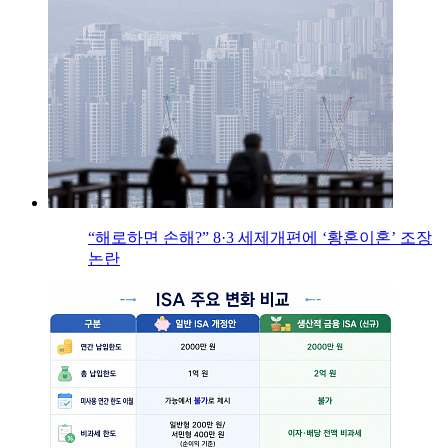
“해로하면 손해?” 8·3 세제개편에 ‘황혼이혼’ 조장
논란