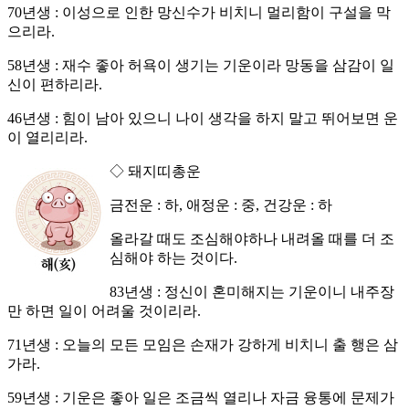
70년생 : 이성으로 인한 망신수가 비치니 멀리함이 구설을 막
으리라.
58년생 : 재수 좋아 허욕이 생기는 기운이라 망동을 삼감이 일
신이 편하리라.
46년생 : 힘이 남아 있으니 나이 생각을 하지 말고 뛰어보면 운
이 열리리라.
◇ 돼지띠총운
금전운 : 하, 애정운 : 중, 건강운 : 하
올라갈 때도 조심해야하나 내려올 때를 더 조
심해야 하는 것이다.
83년생 : 정신이 혼미해지는 기운이니 내주장
만 하면 일이 어려울 것이리라.
71년생 : 오늘의 모든 모임은 손재가 강하게 비치니 출 행은 삼
가라.
59년생 : 기운은 좋아 일은 조금씩 열리나 자금 융통에 문제가