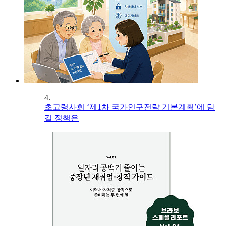
4.
초고령사회 ‘제1차 국가인구전략 기본계획’에 담
길 정책은