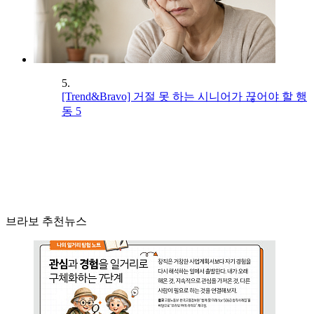
5.
[Trend&Bravo] 거절 못 하는 시니어가 끊어야 할 행
동 5
브라보 추천뉴스