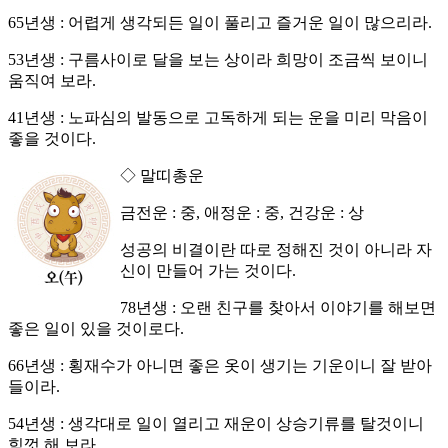
65년생 : 어렵게 생각되든 일이 풀리고 즐거운 일이 많으리라.
53년생 : 구름사이로 달을 보는 상이라 희망이 조금씩 보이니
움직여 보라.
41년생 : 노파심의 발동으로 고독하게 되는 운을 미리 막음이
좋을 것이다.
◇ 말띠총운
금전운 : 중, 애정운 : 중, 건강운 : 상
성공의 비결이란 따로 정해진 것이 아니라 자
신이 만들어 가는 것이다.
78년생 : 오랜 친구를 찾아서 이야기를 해보면
좋은 일이 있을 것이로다.
66년생 : 횡재수가 아니면 좋은 옷이 생기는 기운이니 잘 받아
들이라.
54년생 : 생각대로 일이 열리고 재운이 상승기류를 탈것이니
힘껏 해 보라.