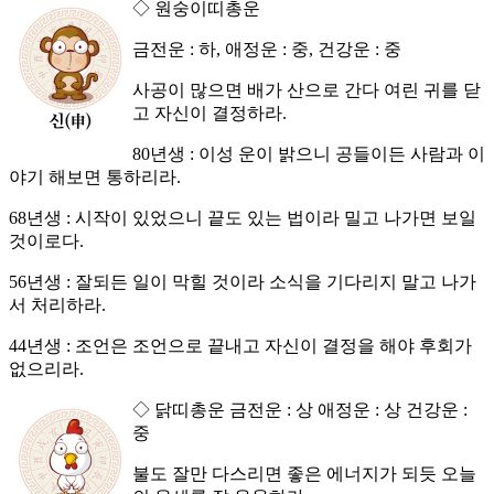
◇ 원숭이띠총운
금전운 : 하, 애정운 : 중, 건강운 : 중
사공이 많으면 배가 산으로 간다 여린 귀를 닫
고 자신이 결정하라.
80년생 : 이성 운이 밝으니 공들이든 사람과 이
야기 해보면 통하리라.
68년생 : 시작이 있었으니 끝도 있는 법이라 밀고 나가면 보일
것이로다.
56년생 : 잘되든 일이 막힐 것이라 소식을 기다리지 말고 나가
서 처리하라.
44년생 : 조언은 조언으로 끝내고 자신이 결정을 해야 후회가
없으리라.
◇ 닭띠총운 금전운 : 상 애정운 : 상 건강운 :
중
불도 잘만 다스리면 좋은 에너지가 되듯 오늘