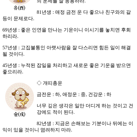
의 운세를 잘 응용하라.
81년생 : 애정 금전 운 다 좋으나 친구와의 갈
등이 문제로다.
69년생 : 좋은 인연을 만나는 기운이니 이시기를 놓치면 후회
하리라.
57년생 : 고집불통인 아랫사람을 잘 다스리면 힘든 일이 해결
될 것이다.
45년생 : 누적된 잡일을 처리하고 새로운 좋은 기운을 받으면
좋으리라.
◇ 개띠총운
금전운 : 하, 애정운 : 중, 건강운 : 하
너무 깊은 생각은 일만 더디게 하는 것이고 건
강에도 적이 된다.
82년생 : 지금은 손해보는 기분이나 뒤에는 이
익이 있을 것이니 염려하지 마라.