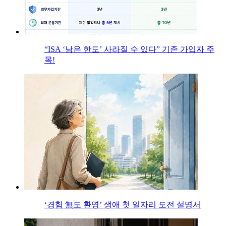
“ISA ‘남은 한도’ 사라질 수 있다” 기존 가입자 주
목!
‘경험 無도 환영’ 생애 첫 일자리 도전 설명서