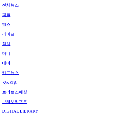
전체뉴스
피플
헬스
라이프
컬처
머니
테마
카드뉴스
컷&칼럼
브라보스페셜
브라보리포트
DIGITAL LIBRARY