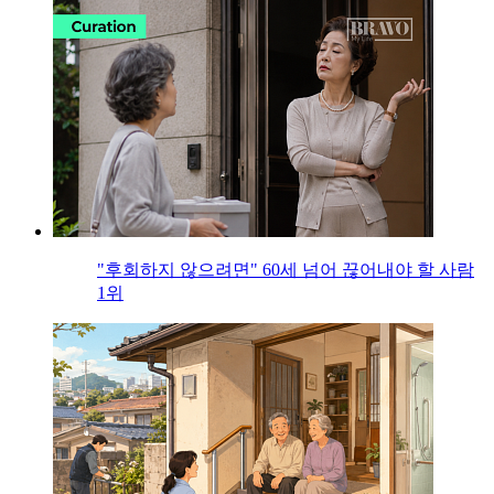
"후회하지 않으려면" 60세 넘어 끊어내야 할 사람
1위