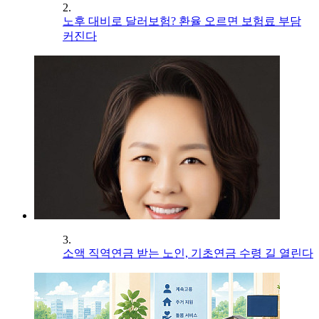
2.
노후 대비로 달러보험? 환율 오르면 보험료 부담
커진다
3.
소액 직역연금 받는 노인, 기초연금 수령 길 열린다