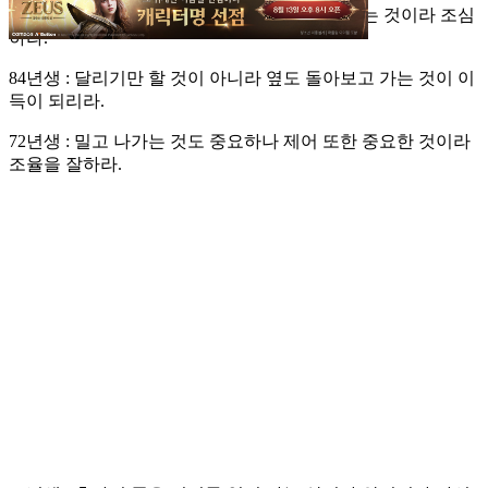
급경사에 브레이크가 안 들으면 사고를 유발하는 것이라 조심
하라.
84년생 : 달리기만 할 것이 아니라 옆도 돌아보고 가는 것이 이
득이 되리라.
72년생 : 밀고 나가는 것도 중요하나 제어 또한 중요한 것이라
조율을 잘하라.