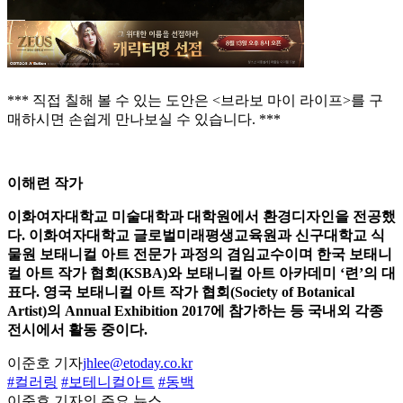
*** 직접 칠해 볼 수 있는 도안은 <브라보 마이 라이프>를 구
매하시면 손쉽게 만나보실 수 있습니다. ***
이해련 작가
이화여자대학교 미술대학과 대학원에서 환경디자인을 전공했
다. 이화여자대학교 글로벌미래평생교육원과 신구대학교 식
물원 보태니컬 아트 전문가 과정의 겸임교수이며 한국 보태니
컬 아트 작가 협회(KSBA)와 보태니컬 아트 아카데미 ‘련’의 대
표다. 영국 보태니컬 아트 작가 협회(Society of Botanical
Artist)의 Annual Exhibition 2017에 참가하는 등 국내외 각종
전시에서 활동 중이다.
이준호 기자
jhlee@etoday.co.kr
#컬러링
#보테니컬아트
#동백
이준호 기자의 주요 뉴스