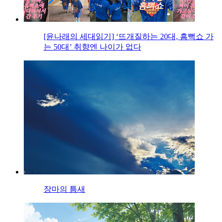
[윤나래의 세대읽기] ‘뜨개질하는 20대, 흠뻑쇼 가
는 50대’ 취향엔 나이가 없다
장마의 틈새