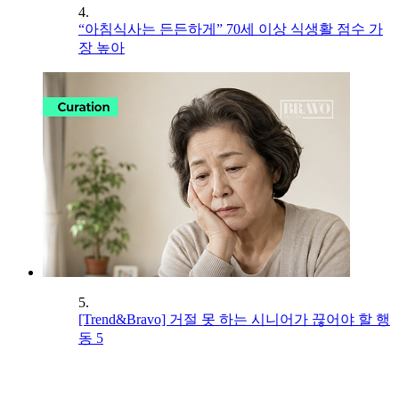
4.
“아침식사는 든든하게” 70세 이상 식생활 점수 가
장 높아
5.
[Trend&Bravo] 거절 못 하는 시니어가 끊어야 할 행
동 5