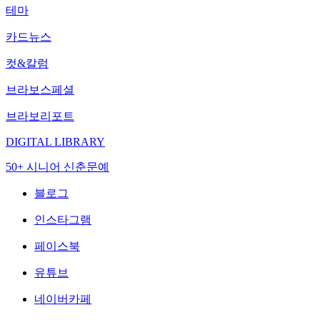
테마
카드뉴스
컷&칼럼
브라보스페셜
브라보리포트
DIGITAL LIBRARY
50+ 시니어 신춘문예
블로그
인스타그램
페이스북
유튜브
네이버카페