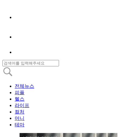
전체뉴스
피플
헬스
라이프
컬처
머니
테마