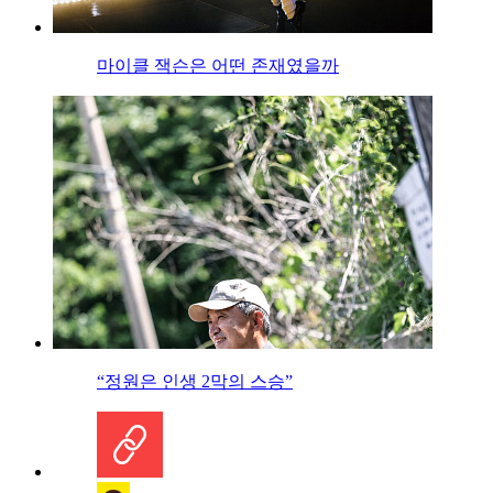
마이클 잭슨은 어떤 존재였을까
“정원은 인생 2막의 스승”