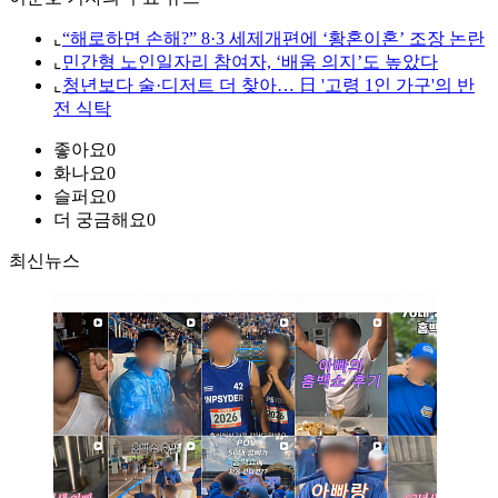
⌞
“해로하면 손해?” 8·3 세제개편에 ‘황혼이혼’ 조장 논란
⌞
민간형 노인일자리 참여자, ‘배움 의지’도 높았다
⌞
청년보다 술·디저트 더 찾아… 日 '고령 1인 가구'의 반
전 식탁
좋아요
0
화나요
0
슬퍼요
0
더 궁금해요
0
최신뉴스