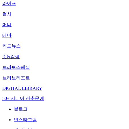
라이프
컬처
머니
테마
카드뉴스
컷&칼럼
브라보스페셜
브라보리포트
DIGITAL LIBRARY
50+ 시니어 신춘문예
블로그
인스타그램