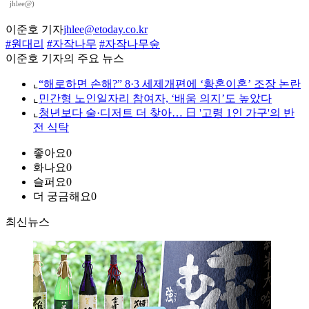
jhlee@)
이준호 기자
jhlee@etoday.co.kr
#원대리
#자작나무
#자작나무숲
이준호 기자의 주요 뉴스
⌞
“해로하면 손해?” 8·3 세제개편에 ‘황혼이혼’ 조장 논란
⌞
민간형 노인일자리 참여자, ‘배움 의지’도 높았다
⌞
청년보다 술·디저트 더 찾아… 日 '고령 1인 가구'의 반
전 식탁
좋아요
0
화나요
0
슬퍼요
0
더 궁금해요
0
최신뉴스