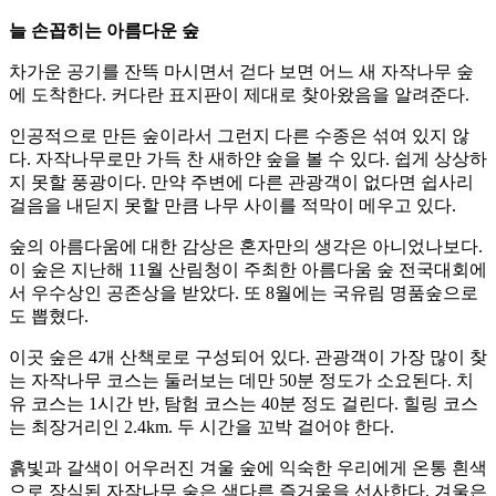
늘 손꼽히는 아름다운 숲
차가운 공기를 잔뜩 마시면서 걷다 보면 어느 새 자작나무 숲
에 도착한다. 커다란 표지판이 제대로 찾아왔음을 알려준다.
인공적으로 만든 숲이라서 그런지 다른 수종은 섞여 있지 않
다. 자작나무로만 가득 찬 새하얀 숲을 볼 수 있다. 쉽게 상상하
지 못할 풍광이다. 만약 주변에 다른 관광객이 없다면 쉽사리
걸음을 내딛지 못할 만큼 나무 사이를 적막이 메우고 있다.
숲의 아름다움에 대한 감상은 혼자만의 생각은 아니었나보다.
이 숲은 지난해 11월 산림청이 주최한 아름다움 숲 전국대회에
서 우수상인 공존상을 받았다. 또 8월에는 국유림 명품숲으로
도 뽑혔다.
이곳 숲은 4개 산책로로 구성되어 있다. 관광객이 가장 많이 찾
는 자작나무 코스는 둘러보는 데만 50분 정도가 소요된다. 치
유 코스는 1시간 반, 탐험 코스는 40분 정도 걸린다. 힐링 코스
는 최장거리인 2.4km. 두 시간을 꼬박 걸어야 한다.
흙빛과 갈색이 어우러진 겨울 숲에 익숙한 우리에게 온통 흰색
으로 장식된 자작나무 숲은 색다른 즐거움을 선사한다. 겨울은