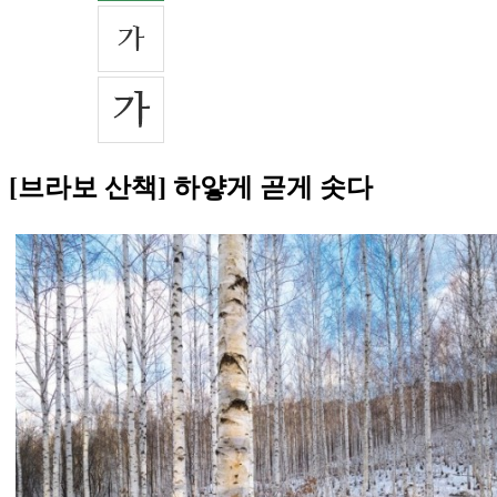
[브라보 산책] 하얗게 곧게 솟다