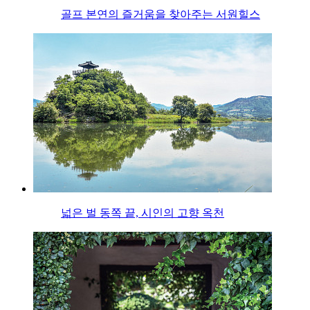
골프 본연의 즐거움을 찾아주는 서원힐스
넓은 벌 동쪽 끝, 시인의 고향 옥천