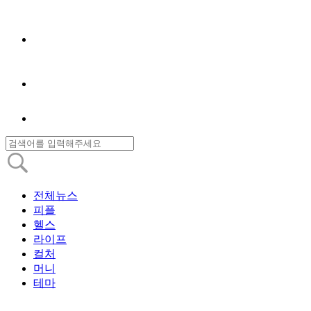
전체뉴스
피플
헬스
라이프
컬처
머니
테마