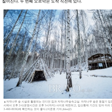
칠어진다. 두 번째 오르막은 도착 직전에 있다.
▲자작나무 숲 시설로 활용되는 인디언 집과 자작나무숲속교실. 자작나무 숲은 동절기 입장
시에서 오후 2시(운영시간은 오후 5시까지) 사이로 제한되고, 입산통제 기간도 있어 미리
3-460-8036)에 확인하는 것이 좋다.(이준호 기자 jhlee@)