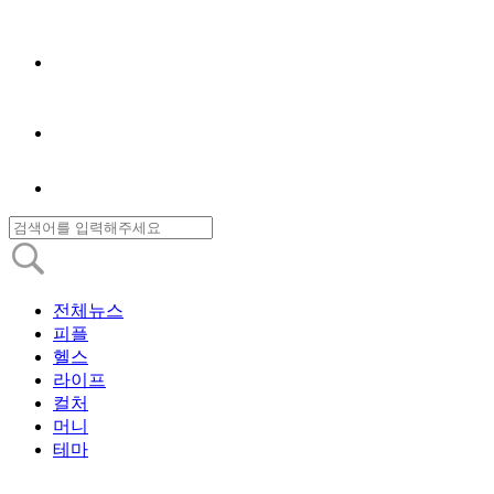
전체뉴스
피플
헬스
라이프
컬처
머니
테마