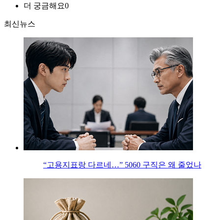
더 궁금해요
0
최신뉴스
“고용지표랑 다르네…” 5060 구직은 왜 줄었나