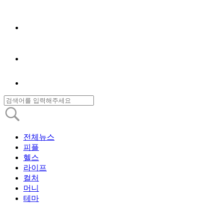
전체뉴스
피플
헬스
라이프
컬처
머니
테마