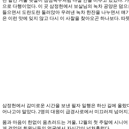
난 말간 겨울 햇살이 섬섬옥수처럼 다실 안을 비추고 있었다. 
으로 다행이었다. 이 곳 삼정헌에서 보살님의 녹차 공양은 덤으
들으면서 도란도란 둘러앉아 우려낸 녹차 한잔을 나누면서 얘기
은 이런 맛에 잊지 않고 다시 이 사찰을 찾아오곤 하나보다. 
삼정헌에서 감미로운 시간을 보낸 필자 일행은 하산 길에 올랐다
어나고야 말았다. 2명의 대원이 급경사로에서 미끄러져 넘어지고
몸과 마음이 한없이 움츠러드는 겨울, 12월의 첫 주말에 시니
게 걸었던 회원님들의 얼굴에서 자신감이 넘쳐흘렀다.