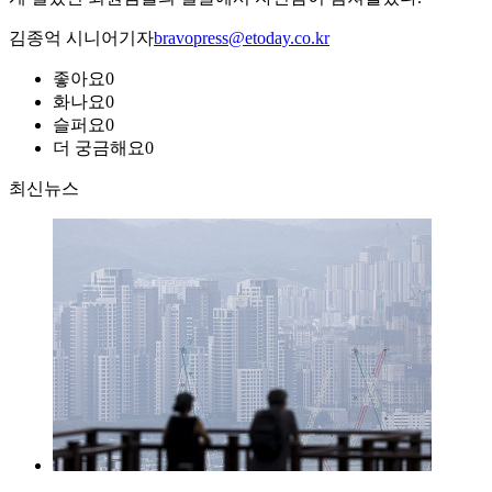
김종억 시니어기자
bravopress@etoday.co.kr
좋아요
0
화나요
0
슬퍼요
0
더 궁금해요
0
최신뉴스