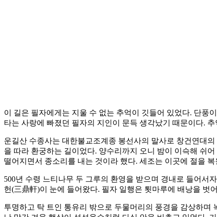
이 길은 필자에게는 지울 수 없는 추억이 깃들어 있었다. 단풍이
타는 사랑에 빠졌던 필자의 지인이 문득 생각났기 때문이다. 추
운길산 수종사는 대한불교조계종 봉선사의 말사로 창건연대의 정
을 따라 환궁하는 길이었다. 양수리까지 오니 밤이 이슥해 쉬어
떨어지면서 종소리를 내는 것이라 했다. 세조는 이곳에 절을 복원
500년 수령 느티나무 두 그루의 환영을 받으며 경내로 들어서자
헌(三鼎軒)이 눈에 들어왔다. 필자 일행은 툇마루에 배낭을 벗
투명하고 탁 트인 통유리 밖으로 두물머리의 풍경을 감상하며 녹