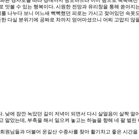
가파른 경사로를 따라 경내까지 당도하느라 이미 땀으로 촉촉해진 
로 맛볼 수 있는 행복이다. 시원한 전망과 유리창을 통해 쏟아지
를 나누다 보니 어느새 뻑뻑했던 피로는 가시고 젖어있던 속옷도
따뜻한 다실 분위기에 공짜로 차까지 얻어마셨으니 어찌 고맙지 않을
. 낮에 잠깐 녹았던 길이 저녁이 되면서 다시 살얼음이 살짝 얼
 말았는데, 부축을 해서 일으켜 놓고는 하늘을 향해 네 팔 벌린
어 회원님들과 더불어 운길산 수종사를 찾아 활기차고 좋은 시간을