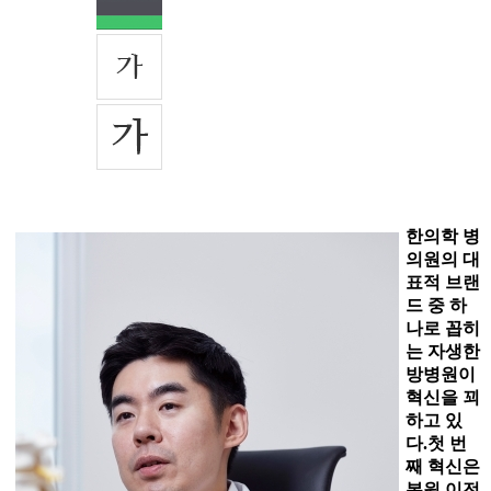
한의학 병
의원의 대
표적 브랜
드 중 하
나로 꼽히
는 자생한
방병원이
혁신을 꾀
하고 있
다.첫 번
째 혁신은
본원 이전