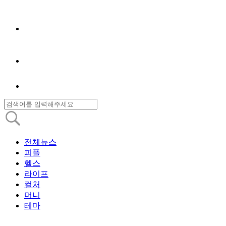
전체뉴스
피플
헬스
라이프
컬처
머니
테마