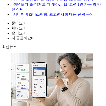
⌞
청년보다 술·디저트 더 찾아… 日 '고령 1인 가구'의 반
전 식탁
⌞
시니어비즈니스학회, 초고령사회 대응 전략 논의
좋아요
0
화나요
0
슬퍼요
0
더 궁금해요
0
최신뉴스