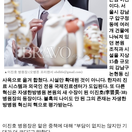
이다. 서
울시 강남
구 압구정
동에 여러
개 건물에
나눠져 있
던 본원
조직과 시
설을 지상
15층 규모
의 강남구
▲이진호 병원장.(오병돈 프리랜서 obdlife@gmail.com)
논현동 신
사옥으로 옮겨 합쳤다. 시설만 확대된 것이 아니다. 한자리 진
료 시스템과 외국인 전용 국제진료센터가 도입된다. 또 다른
혁신은 자생한방병원 본원의 새 수장이 된 이진호(李晋昊·38)
병원장의 등장이다. 불혹의 나이도 안 된 그의 존재는 자생한
방병원 혁신의 핵으로 평가받는다.
이진호 병원장은 맡은 중책에 대해 “부담이 없지는 않지만 기
대가 더 크다”고 말한다.