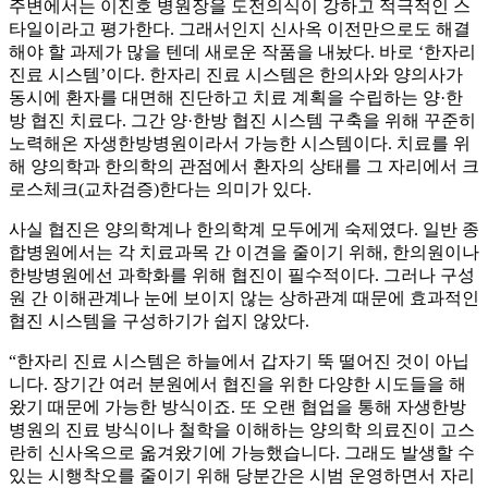
주변에서는 이진호 병원장을 도전의식이 강하고 적극적인 스
타일이라고 평가한다. 그래서인지 신사옥 이전만으로도 해결
해야 할 과제가 많을 텐데 새로운 작품을 내놨다. 바로 ‘한자리
진료 시스템’이다. 한자리 진료 시스템은 한의사와 양의사가
동시에 환자를 대면해 진단하고 치료 계획을 수립하는 양·한
방 협진 치료다. 그간 양·한방 협진 시스템 구축을 위해 꾸준히
노력해온 자생한방병원이라서 가능한 시스템이다. 치료를 위
해 양의학과 한의학의 관점에서 환자의 상태를 그 자리에서 크
로스체크(교차검증)한다는 의미가 있다.
사실 협진은 양의학계나 한의학계 모두에게 숙제였다. 일반 종
합병원에서는 각 치료과목 간 이견을 줄이기 위해, 한의원이나
한방병원에선 과학화를 위해 협진이 필수적이다. 그러나 구성
원 간 이해관계나 눈에 보이지 않는 상하관계 때문에 효과적인
협진 시스템을 구성하기가 쉽지 않았다.
“한자리 진료 시스템은 하늘에서 갑자기 뚝 떨어진 것이 아닙
니다. 장기간 여러 분원에서 협진을 위한 다양한 시도들을 해
왔기 때문에 가능한 방식이죠. 또 오랜 협업을 통해 자생한방
병원의 진료 방식이나 철학을 이해하는 양의학 의료진이 고스
란히 신사옥으로 옮겨왔기에 가능했습니다. 그래도 발생할 수
있는 시행착오를 줄이기 위해 당분간은 시범 운영하면서 자리