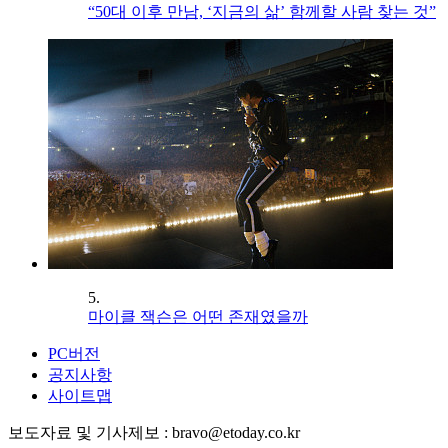
“50대 이후 만남, ‘지금의 삶’ 함께할 사람 찾는 것”
5.
마이클 잭슨은 어떤 존재였을까
PC버전
공지사항
사이트맵
보도자료 및 기사제보 : bravo@etoday.co.kr