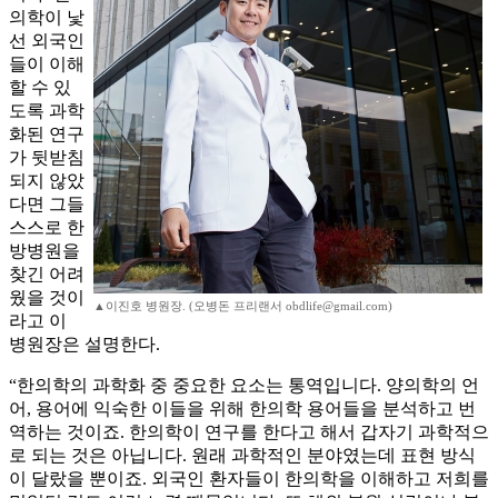
의학이 낯
선 외국인
들이 이해
할 수 있
도록 과학
화된 연구
가 뒷받침
되지 않았
다면 그들
스스로 한
방병원을
찾긴 어려
웠을 것이
▲이진호 병원장. (오병돈 프리랜서 obdlife@gmail.com)
라고 이
병원장은 설명한다.
“한의학의 과학화 중 중요한 요소는 통역입니다. 양의학의 언
어, 용어에 익숙한 이들을 위해 한의학 용어들을 분석하고 번
역하는 것이죠. 한의학이 연구를 한다고 해서 갑자기 과학적으
로 되는 것은 아닙니다. 원래 과학적인 분야였는데 표현 방식
이 달랐을 뿐이죠. 외국인 환자들이 한의학을 이해하고 저희를