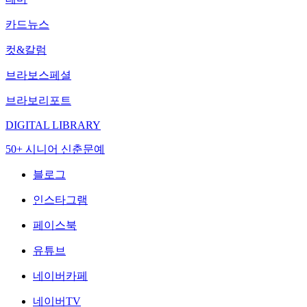
카드뉴스
컷&칼럼
브라보스페셜
브라보리포트
DIGITAL LIBRARY
50+ 시니어 신춘문예
블로그
인스타그램
페이스북
유튜브
네이버카페
네이버TV