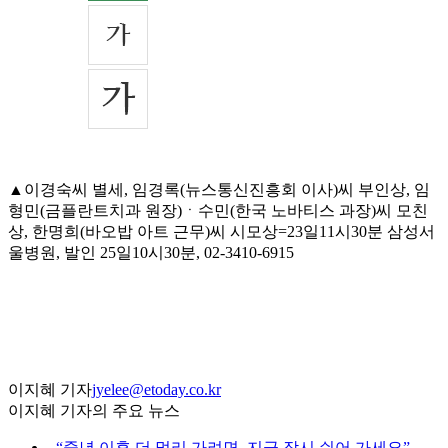
▲이경숙씨 별세, 임경록(뉴스통신진흥회 이사)씨 부인상, 임
형민(금플란트치과 원장)ㆍ수민(한국 노바티스 과장)씨 모친
상, 한명희(바오밥 아트 근무)씨 시모상=23일11시30분 삼성서
울병원, 발인 25일10시30분, 02-3410-6915
이지혜 기자
jyelee@etoday.co.kr
이지혜 기자의 주요 뉴스
⌞
“중년 이후 더 멀리 가려면, 지금 잠시 쉬어 가세요”