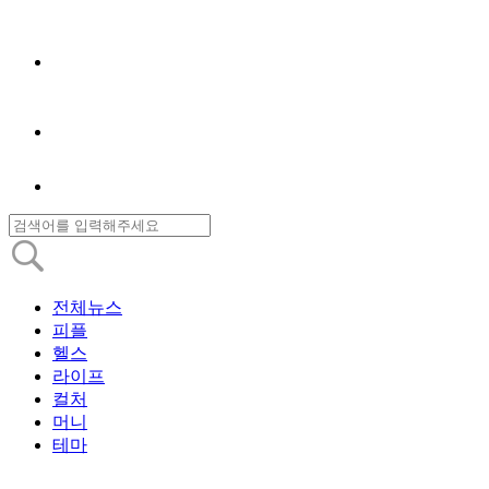
전체뉴스
피플
헬스
라이프
컬처
머니
테마