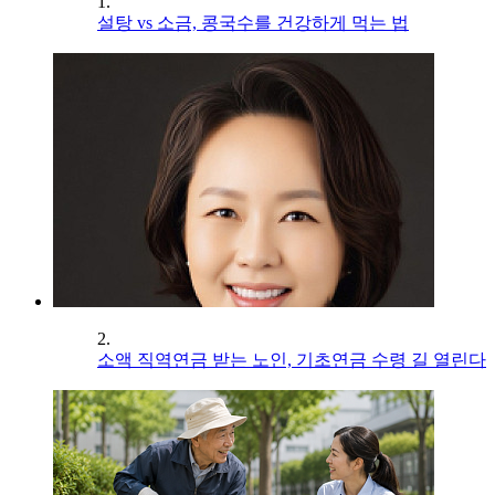
1.
설탕 vs 소금, 콩국수를 건강하게 먹는 법
2.
소액 직역연금 받는 노인, 기초연금 수령 길 열린다