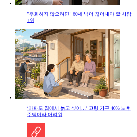
"후회하지 않으려면" 60세 넘어 끊어내야 할 사람
1위
‘아파도 집에서 늙고 싶어…’ 고령 가구 40% 노후
주택이라 어려워