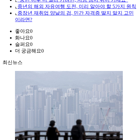
⌞
중년의 해외 자유여행 도전, 미리 알아야 할 5가지 원칙
⌞
중장년 재취업 양날의 검, 민간 자격증 딸지 말지 고민
이라면?
좋아요
0
화나요
0
슬퍼요
0
더 궁금해요
0
최신뉴스