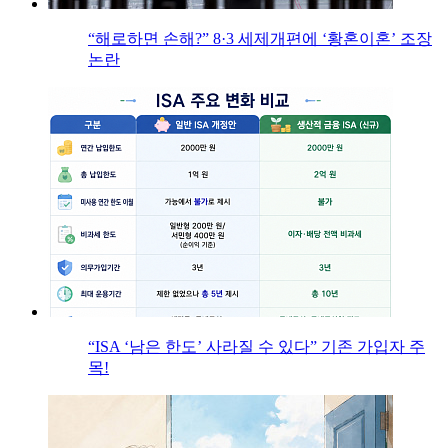
“해로하면 손해?” 8·3 세제개편에 ‘황혼이혼’ 조장
논란
“ISA ‘남은 한도’ 사라질 수 있다” 기존 가입자 주
목!