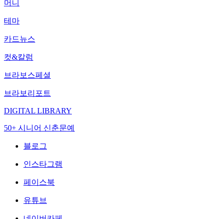
머니
테마
카드뉴스
컷&칼럼
브라보스페셜
브라보리포트
DIGITAL LIBRARY
50+ 시니어 신춘문예
블로그
인스타그램
페이스북
유튜브
네이버카페