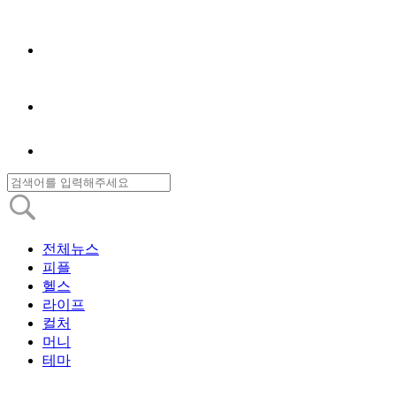
전체뉴스
피플
헬스
라이프
컬처
머니
테마