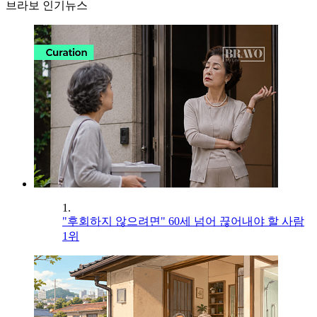
브라보 인기뉴스
1.
"후회하지 않으려면" 60세 넘어 끊어내야 할 사람
1위