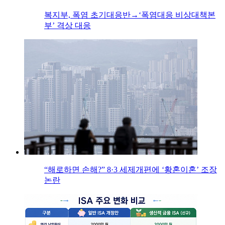
복지부, 폭염 초기대응반→‘폭염대응 비상대책본
부’ 격상 대응
“해로하면 손해?” 8·3 세제개편에 ‘황혼이혼’ 조장
논란