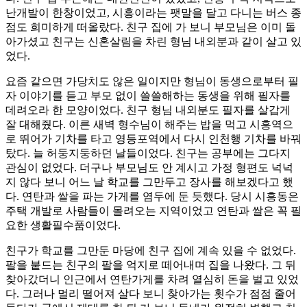
난개발이 한창이었고, 시흥이라는 팻말을 달고 다니는 버스 종
점도 희미하게 떠올랐다. 친구 집에 가 보니 부모님은 이미 돌
아가셨고 친구는 신혼살림을 차린 형님 내외분과 같이 살고 있
었다.
요즘 같으면 가당치도 않은 일이지만 형님이 동생으로부터 필
자 이야기를 듣고 부모 없이 쓸쓸해하는 동생을 위해 필자를
데려오라 한 모양이었다. 친구 형님 내외분도 필자를 살갑게
잘 대해줬다. 이른 새벽 형수님이 해주는 밥을 먹고 시흥역으
로 뛰어가 기차를 타고 영등포역에서 다시 인천행 기차를 바꿔
탔다. 늘 허둥지둥하던 날들이었다. 친구는 공부에는 그다지
관심이 없었다. 더구나 부모님도 안 계시고 가정 형편도 넉넉
지 않다 보니 어느 날 학교를 그만두고 장사를 해보겠다고 했
다. 연탄과 쌀을 파는 가게를 염두에 둔 듯했다. 당시 시흥동은
주택 개발로 사람들이 몰려오는 지역이었고 연탄과 쌀은 꼭 필
요한 생활필수품이었다.
친구가 학교를 그만둔 마당에 친구 집에 계속 있을 수 없었다.
팔을 붙드는 친구의 팔을 억지로 떼어내며 집을 나왔다. 그 뒤
찾아갔더니 인근에서 연탄가게를 차려 열심히 돈을 벌고 있었
다. 그러나 멀리 떨어져 살다 보니 찾아가는 횟수가 점점 줄어