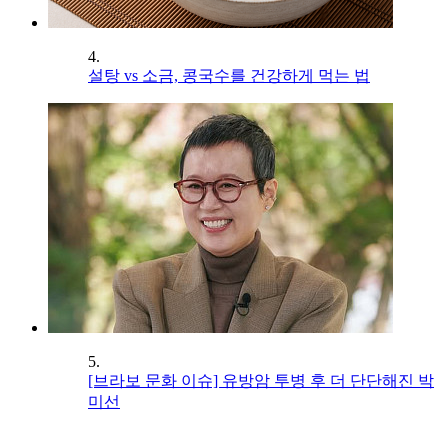
4.
설탕 vs 소금, 콩국수를 건강하게 먹는 법
5.
[브라보 문화 이슈] 유방암 투병 후 더 단단해진 박
미선