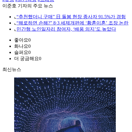
이준호 기자의 주요 뉴스
⌞
“추천했더니 구매” 日 돌봄 현장 종사자 91.5%가 경험
⌞
“해로하면 손해?” 8·3 세제개편에 ‘황혼이혼’ 조장 논란
⌞
민간형 노인일자리 참여자, ‘배움 의지’도 높았다
좋아요
0
화나요
0
슬퍼요
0
더 궁금해요
0
최신뉴스