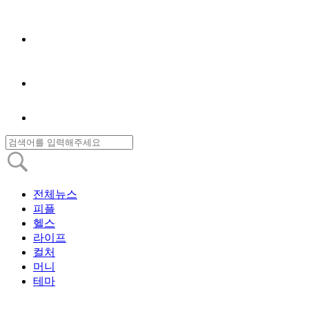
전체뉴스
피플
헬스
라이프
컬처
머니
테마