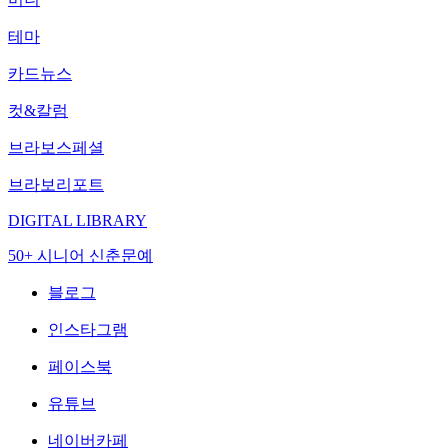
테마
카드뉴스
컷&칼럼
브라보스페셜
브라보리포트
DIGITAL LIBRARY
50+ 시니어 신춘문예
블로그
인스타그램
페이스북
유튜브
네이버카페