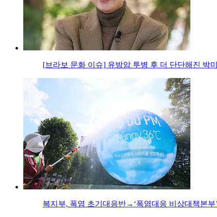
[브라보 문화 이슈] 유방암 투병 후 더 단단해진 박
복지부, 폭염 초기대응반→‘폭염대응 비상대책본부’