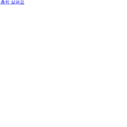
촘촘히 살펴요