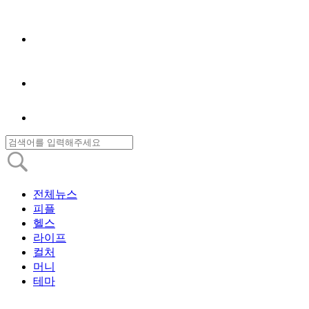
전체뉴스
피플
헬스
라이프
컬처
머니
테마