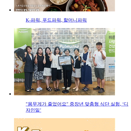
K-파워, 푸드파워, 할머니파워
"몸무게가 줄었어요" 중장년 맞춤형 식단 실험, ‘디
자인밀’