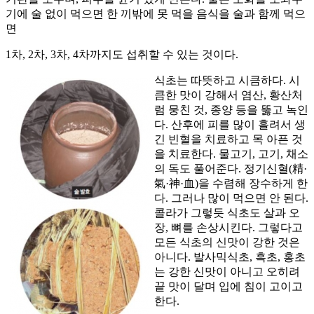
기에 술 없이 먹으면 한 끼밖에 못 먹을 음식을 술과 함께 먹으
면
1차, 2차, 3차, 4차까지도 섭취할 수 있는 것이다.
식초는 따뜻하고 시큼하다. 시
큼한 맛이 강해서 염산, 황산처
럼 뭉친 것, 종양 등을 뚫고 녹인
다. 산후에 피를 많이 흘려서 생
긴 빈혈을 치료하고 목 아픈 것
을 치료한다. 물고기, 고기, 채소
의 독도 풀어준다. 정기신혈(精·
氣·神·血)을 수렴해 장수하게 한
다. 그러나 많이 먹으면 안 된다.
콜라가 그렇듯 식초도 살과 오
장, 뼈를 손상시킨다. 그렇다고
모든 식초의 신맛이 강한 것은
아니다. 발사믹식초, 흑초, 홍초
는 강한 신맛이 아니고 오히려
끝 맛이 달며 입에 침이 고이고
한다.