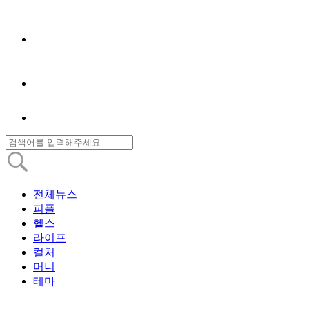
전체뉴스
피플
헬스
라이프
컬처
머니
테마