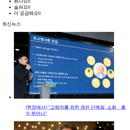
화나요
0
슬퍼요
0
더 궁금해요
0
최신뉴스
[현장에서] "고령자를 위한 계란 단백질, 소화ㆍ흡
수 뛰어나"