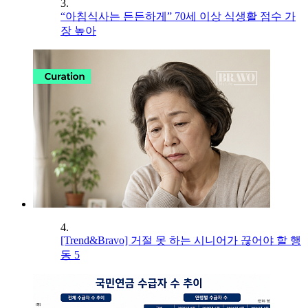
3.
“아침식사는 든든하게” 70세 이상 식생활 점수 가
장 높아
4.
[Trend&Bravo] 거절 못 하는 시니어가 끊어야 할 행
동 5