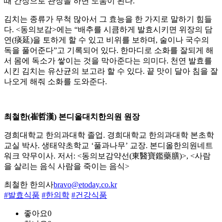
때 간장으로 관장을 하면 도움이 된다.
김치는 종류가 무척 많아서 그 효능을 한 가지로 말하기 힘들
다. <동의보감>에는 “배추를 시큼하게 발효시키면 위장의 담
연(痰延)을 토하게 할 수 있고 비위를 보하며, 술이나 국수의
독을 풀어준다”고 기록되어 있다. 한마디로 소화를 잘되게 해
서 몸에 독소가 쌓이는 것을 막아준다는 의미다. 천연 발효를
시킨 김치는 유산균의 보고라 할 수 있다. 끝 맛이 달아 침을 잘
나오게 해줘 소화를 도와준다.
최철한(崔哲漢) 본디올대치한의원 원장
경희대학교 한의과대학 졸업. 경희대학교 한의과대학 본초학
교실 박사. 생태약초학교 ‘풀과나무’ 교장. 본디올한의원네트
워크 약무이사. 저서: <동의보감약선(東醫寶鑑藥膳)>, <사람
을 살리는 음식 사람을 죽이는 음식>
최철한 한의사
bravo@etoday.co.kr
#발효식품
#한의학
#건강식품
좋아요
0