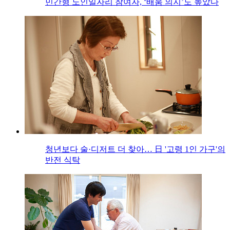
민간형 노인일자리 참여자, ‘배움 의지’도 높았다
청년보다 술·디저트 더 찾아… 日 '고령 1인 가구'의
반전 식탁