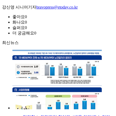
강신영 시니어기자
bravopress@etoday.co.kr
좋아요
0
화나요
0
슬퍼요
0
더 궁금해요
0
최신뉴스