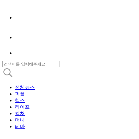
전체뉴스
피플
헬스
라이프
컬처
머니
테마