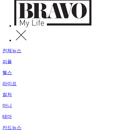
전체뉴스
피플
헬스
라이프
컬처
머니
테마
카드뉴스