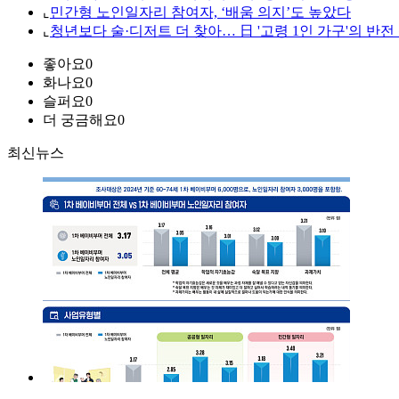
⌞
민간형 노인일자리 참여자, ‘배움 의지’도 높았다
⌞
청년보다 술·디저트 더 찾아… 日 '고령 1인 가구'의 반전
좋아요
0
화나요
0
슬퍼요
0
더 궁금해요
0
최신뉴스