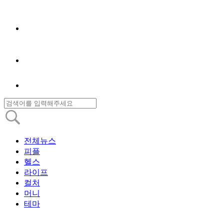
전체뉴스
피플
헬스
라이프
컬처
머니
테마