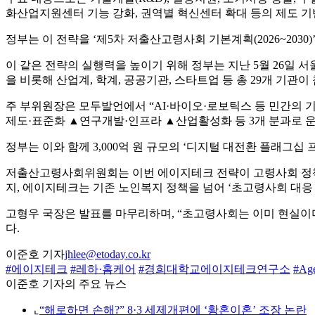
화산업지원센터 기능 강화, 권역별 혁신센터 확대 등의 제도 기
정부는 이 전략을 ‘제5차 저출산고령사회 기본계획(2026~203
이 같은 전략의 실행력을 높이기 위해 정부는 지난 5월 26
을 비롯해 산업계, 학계, 공공기관, 스타트업 등 총 29개 기관이
주 부위원장은 모두발언에서 “AI·바이오·로보틱스 등 민간의
제도·표준화 ▲연구개발·인프라 ▲산업활성화 등 3개 분과로 운
정부는 이와 함께 3,000억 원 규모의 ‘디지털 대전환 플래그십
저출산고령사회위원회는 이번 에이지테크 전략이 고령사회 정책의
지, 에이지테크는 기존 노인복지 정책을 넘어 ‘초고령사회 대응
고형우 국장은 발표를 마무리하며, “초고령사회는 이미 현실이며
다.
이준호 기자
jhlee@etoday.co.kr
#에이지테크
#레하·홈케어
#경희대학교에이지테크연구소
#Ag
이준호 기자의 주요 뉴스
⌞
“해로하면 손해?” 8·3 세제개편에 ‘황혼이혼’ 조장 논란