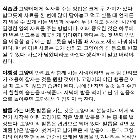
식습관
고양이에게 식사를 주는 방법은 크게 두 가지가 있다.
밥그릇에 사료를 한 번에 많이 담아놓고 먹고 싶을 때 언제든
지 먹을 수 있게 하는 방법과 하루에 두 번 정도 정해진 시간에
일정한 양의 사료를 주는 방법이다. 이때 중요한 것은 하루에
한 번은 밥그릇을 깨끗하게 닦아줘야 한다는 것. 첫 번째 방법
을 이용할 경우에는 밥그릇을 닦아줄 때 사료도 새로 바꿔줘야
한다. 한 번 꺼낸 사료는 쉽게 상하고, 고양이의 침 등으로 변질
될 수 있다. 사료가 남았더라도 아깝다 생각하지 말고 버려야
한다.
야행성 고양이
반려묘와 함께 사는 사람이라면 늦은 밤 반려묘
가 조용히 잠자는 것을 원할 것이다. 고양이의 야간 행동은 어
릴 때 고치지 않으면 습관이 된다. 밤에 안 자면 실컷 놀아주면
서 천천히 습관을 바꿔준다. 저녁에 밥을 먹이고 난 뒤 집중적
으로 놀아주면 고단해서 아침까지 푹 잔다.
발톱 가는 버릇
발톱을 가는 것은 고양이의 본능이다. 이제 막
걷기 시작한 어린 고양이도 작은 발로 발톱을 가는 흉내를 낼
정도다. 고양이의 발톱은 겹겹으로 되어 있다. 발톱을 갈면 오
래된 낡은 발톱이 벗겨지고 날카로운 새 발톱이 나온다. 고양
이의 이러한 행동은 단순히 오래된 발톱을 벗겨내려는 목적만