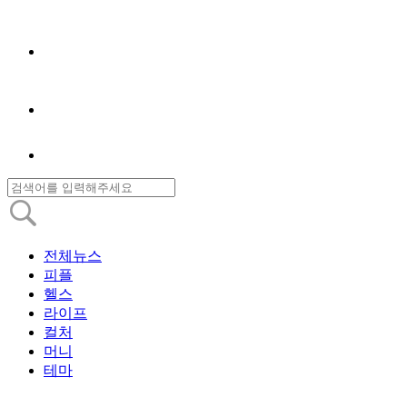
전체뉴스
피플
헬스
라이프
컬처
머니
테마