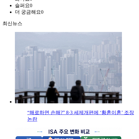
슬퍼요
0
더 궁금해요
0
최신뉴스
“해로하면 손해?” 8·3 세제개편에 ‘황혼이혼’ 조장
논란