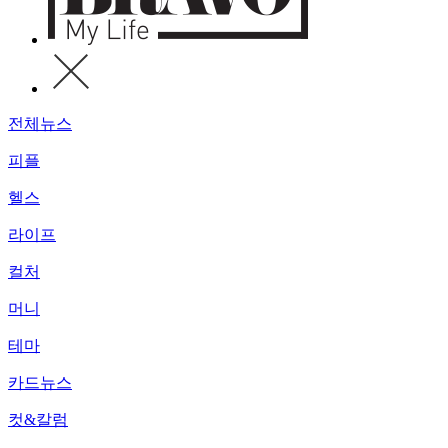
전체뉴스
피플
헬스
라이프
컬처
머니
테마
카드뉴스
컷&칼럼