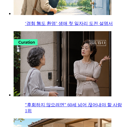
‘경험 無도 환영’ 생애 첫 일자리 도전 설명서
"후회하지 않으려면" 60세 넘어 끊어내야 할 사람
1위