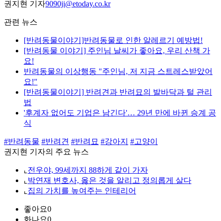
권지현 기자
9090ji@etoday.co.kr
관련 뉴스
[반려동물이야기]반려동물로 인한 알레르기 예방법!
[반려동물 이야기] 주인님 날씨가 좋아요, 우리 산책 가
요!
반려동물의 이상행동 "주인님, 저 지금 스트레스받았어
요!"
[반려동물이야기] 반려견과 반려묘의 발바닥과 털 관리
법
'후계자 없어도 기업은 남긴다'… 29년 만에 바뀐 승계 공
식
#반려동물
#반려견
#반려묘
#강아지
#고양이
권지현 기자의 주요 뉴스
⌞
전우야, 99세까지 88하게 같이 가자
⌞
박연재 변호사, 옳은 것을 알리고 정의롭게 살다
⌞
집의 가치를 높여주는 인테리어
좋아요
0
화나요
0