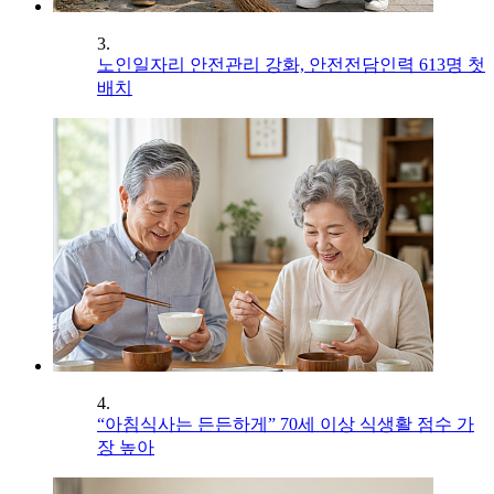
3.
노인일자리 안전관리 강화, 안전전담인력 613명 첫
배치
4.
“아침식사는 든든하게” 70세 이상 식생활 점수 가
장 높아