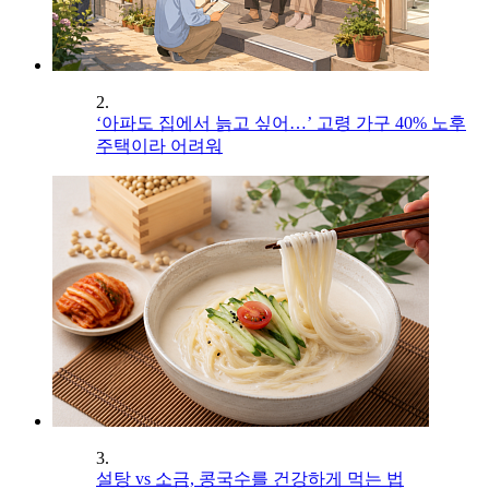
2.
‘아파도 집에서 늙고 싶어…’ 고령 가구 40% 노후
주택이라 어려워
3.
설탕 vs 소금, 콩국수를 건강하게 먹는 법