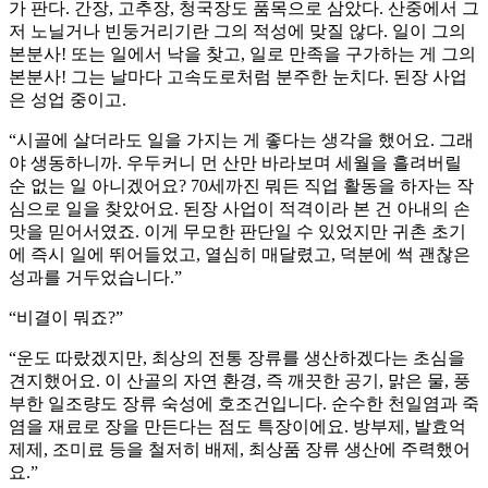
가 판다. 간장, 고추장, 청국장도 품목으로 삼았다. 산중에서 그
저 노닐거나 빈둥거리기란 그의 적성에 맞질 않다. 일이 그의
본분사! 또는 일에서 낙을 찾고, 일로 만족을 구가하는 게 그의
본분사! 그는 날마다 고속도로처럼 분주한 눈치다. 된장 사업
은 성업 중이고.
“시골에 살더라도 일을 가지는 게 좋다는 생각을 했어요. 그래
야 생동하니까. 우두커니 먼 산만 바라보며 세월을 흘려버릴
순 없는 일 아니겠어요? 70세까진 뭐든 직업 활동을 하자는 작
심으로 일을 찾았어요. 된장 사업이 적격이라 본 건 아내의 손
맛을 믿어서였죠. 이게 무모한 판단일 수 있었지만 귀촌 초기
에 즉시 일에 뛰어들었고, 열심히 매달렸고, 덕분에 썩 괜찮은
성과를 거두었습니다.”
“비결이 뭐죠?”
“운도 따랐겠지만, 최상의 전통 장류를 생산하겠다는 초심을
견지했어요. 이 산골의 자연 환경, 즉 깨끗한 공기, 맑은 물, 풍
부한 일조량도 장류 숙성에 호조건입니다. 순수한 천일염과 죽
염을 재료로 장을 만든다는 점도 특장이에요. 방부제, 발효억
제제, 조미료 등을 철저히 배제, 최상품 장류 생산에 주력했어
요.”