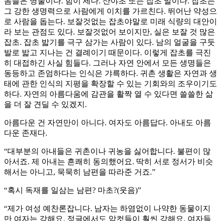
놈들은 명물이다. 힘이 세다. 산야초 또는 잡초 말이다. 잡초는
그 강한 생명력으로 사람에게 이치를 가르친다. 뛰어난 약성으
로 사람을 돕는다. 보잘것없는 잡초야말로 미래 식량의 대안이
라 보는 관점도 있다. 보잘것없어 보이지만, 실은 보잘 것 많은
잡초. 잡초 밟기를 극구 삼가는 사람이 있다. 남의 얼굴을 구둣
발로 밟고 지나는 건 결례이기 때문이다. 이렇게 잡초를 극진
히 대접하긴 사실 힘들다. 그러나 자연 안에서 모든 생명들은
동등하고 존엄하다는 인식은 갸륵하다. 귀촌 생활은 자연과 생
태에 관한 인식의 지평을 확장할 수 있는 기회와의 조우이기도
하다. 자연의 아름다움에 감관을 활짝 열 수 있다면 쓸쓸한 삶
을 더 잘 견딜 수 있겠지.
아름다운 건 자연만이 아니다. 여자도 아름답다. 아내도 아름
다운 존재다.
“대부분의 아내들은 귀촌이나 귀농을 싫어합니다. 불편이 많
아서죠. 제 아내는 흔쾌히 동의했어요. 딱히 서로 정서가 비슷
해서는 아니고, 묵묵히 남편을 따라준 거죠.”
“혹시 독재를 일삼는 남편? 마초?(웃음)”
“제가 여성 예찬론잡니다. 남자는 하염없이 나약한 동물이지
만 여자는 강해요. 정글에서도 암컷들이 훨씬 강해요. 여자들