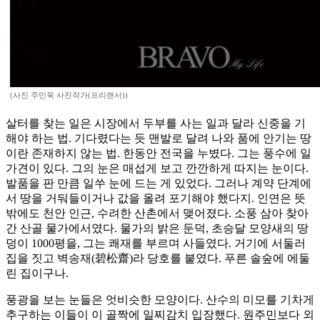
(사진 주민욱 사진작가(프리랜서))
살터를 찾는 일은 시장에서 두부를 사는 일과 달라 신중을 기
해야 하는 법. 기다렸다는 듯 맨발로 달려 나와 품에 안기는 땅
이란 존재하지 않는 법. 한동안 전국을 누볐다. 그는 풍수에 일
가견이 있다. 그의 눈은 매섭게 보고 깐깐하게 따지는 눈이다.
발품을 판 만큼 일쑤 눈에 드는 게 있었다. 그러나 계약 단계에
서 땅을 거둬들이거나 값을 올려 포기해야 했다지. 인연은 뜻
밖에도 천안 인근, 수려한 산촌에서 맺어졌다. 소풍 삼아 찾아
간 산골 물가에서였다. 물가의 밝은 둔덕, 초승달 모양새의 땅
덩이 1000평을, 그는 쾌재를 부르며 사들였다. 거기에 서둘러
집을 짓고 벽송재(碧松齋)라 당호를 붙였다. 푸른 솔숲에 에둘
린 집이구나.
풍광을 보는 눈들은 엇비슷한 모양이다. 산수의 미모를 기차게
추구하는 이들이 이 골짝에 일찌감치 입장했다. 원주민보다 외