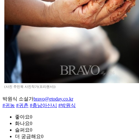
(사진 주민욱 사진작가(프리랜서))
박원식 소설가
bravo@etoday.co.kr
#귀농
#귀촌
#충남아산시
#박원식
좋아요
0
화나요
0
슬퍼요
0
더 궁금해요
0