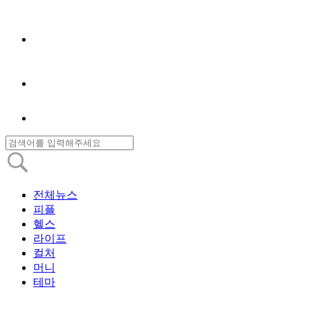
전체뉴스
피플
헬스
라이프
컬처
머니
테마