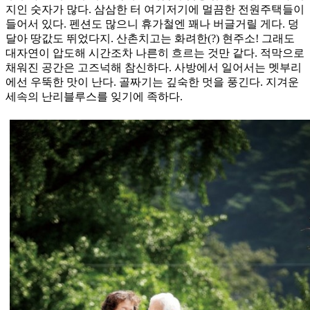
지인 숫자가 많다. 삼삼한 터 여기저기에 멀끔한 전원주택들이
들어서 있다. 펜션도 많으니 휴가철엔 꽤나 버글거릴 게다. 덩
달아 땅값도 뛰었다지. 산촌치고는 화려한(?) 현주소! 그래도
대자연이 압도해 시간조차 나른히 흐르는 것만 같다. 적막으로
채워진 공간은 고즈넉해 참신하다. 사방에서 일어서는 멧부리
에선 우뚝한 맛이 난다. 골짜기는 깊숙한 멋을 풍긴다. 지겨운
세속의 난리블루스를 잊기에 족하다.