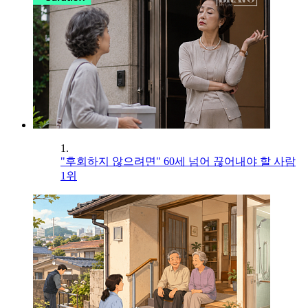
1.
"후회하지 않으려면" 60세 넘어 끊어내야 할 사람
1위