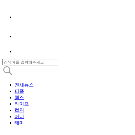
전체뉴스
피플
헬스
라이프
컬처
머니
테마