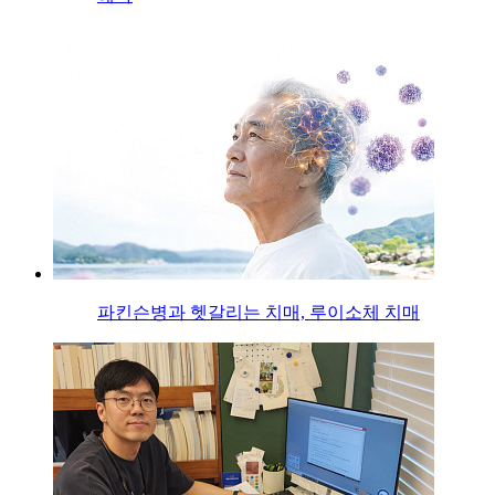
파킨슨병과 헷갈리는 치매, 루이소체 치매