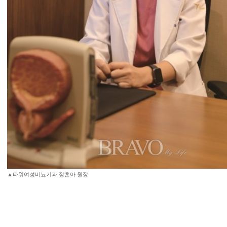
▲타워여성비뇨기과 장훈아 원장