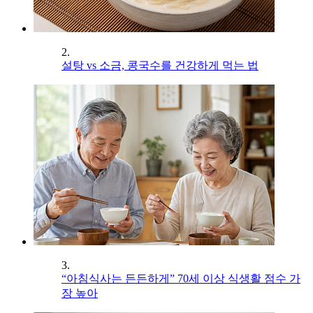
2.
설탕 vs 소금, 콩국수를 건강하게 먹는 법
3.
“아침식사는 든든하게” 70세 이상 식생활 점수 가
장 높아