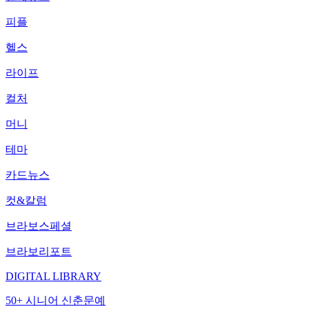
피플
헬스
라이프
컬처
머니
테마
카드뉴스
컷&칼럼
브라보스페셜
브라보리포트
DIGITAL LIBRARY
50+ 시니어 신춘문예