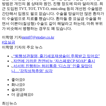
방법은 개인의 몸 상태와 원인, 진행 정도에 따라 달라져요. 최
근 도입된 TVT, TOT, TVT-O, mini-sling 등의 개선된 수술법은
간단해서 입원도 필요 없습니다. 수술을 망설이던 많은 환자가
이 수술법으로 치료를 했습니다. 환자들 중 요실금 수술을 하
면서 이쁜이(질성형) 수술도 같이 해달라고 하는데, 마취 부위
가 비슷해서 병행하는 경우도 꽤 있습니다.
이학명 기자
mrm97@etoday.co.kr
#요실금
이학명 기자의 주요 뉴스
⌞
“퇴행성관절염, 줄기세포재생술이 주목받고 있어요”
⌞
자연에 가까운 천연비누 ‘자스페로CP SOAP’ 출시
⌞
서서히 진행하는 허리통증 ‘디스크’ 인줄 알았더
니…’강직성척추염’ 심각
좋아요
0
화나요
0
슬퍼요
0
더 궁금해요
0
최신뉴스