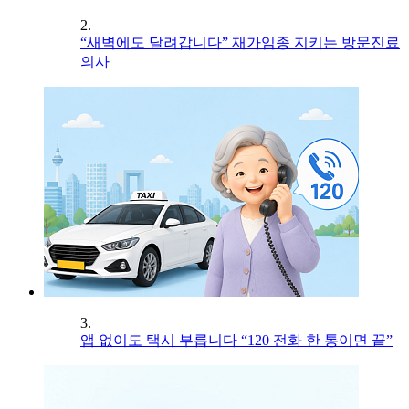
2.
“새벽에도 달려갑니다” 재가임종 지키는 방문진료
의사
3.
앱 없이도 택시 부릅니다 “120 전화 한 통이면 끝”