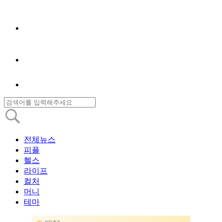
전체뉴스
피플
헬스
라이프
컬처
머니
테마