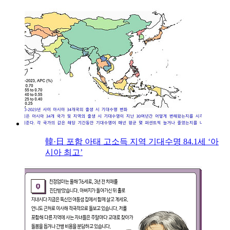
韓·日 포함 아태 고소득 지역 기대수명 84.1세 ‘아
시아 최고’