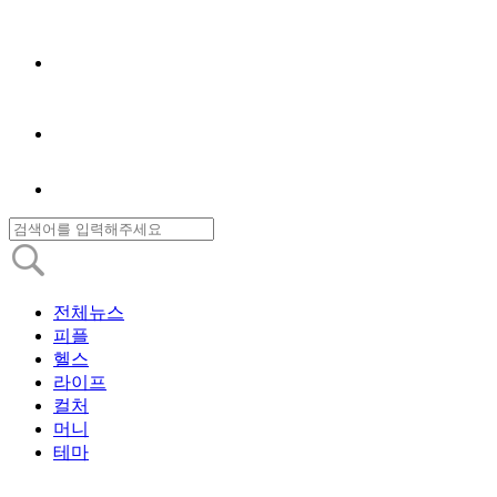
전체뉴스
피플
헬스
라이프
컬처
머니
테마