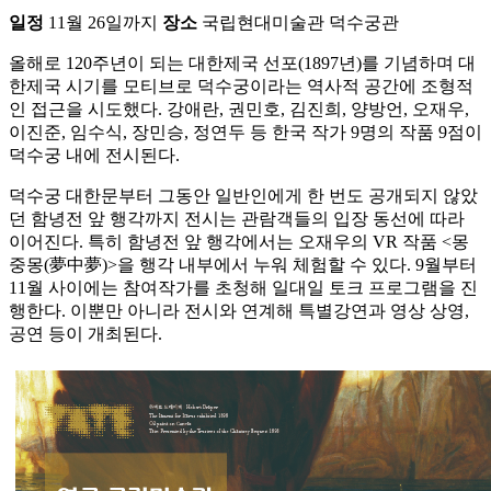
일정
11월 26일까지
장소
국립현대미술관 덕수궁관
올해로 120주년이 되는 대한제국 선포(1897년)를 기념하며 대
한제국 시기를 모티브로 덕수궁이라는 역사적 공간에 조형적
인 접근을 시도했다. 강애란, 권민호, 김진희, 양방언, 오재우,
이진준, 임수식, 장민승, 정연두 등 한국 작가 9명의 작품 9점이
덕수궁 내에 전시된다.
덕수궁 대한문부터 그동안 일반인에게 한 번도 공개되지 않았
던 함녕전 앞 행각까지 전시는 관람객들의 입장 동선에 따라
이어진다. 특히 함녕전 앞 행각에서는 오재우의 VR 작품 <몽
중몽(夢中夢)>을 행각 내부에서 누워 체험할 수 있다. 9월부터
11월 사이에는 참여작가를 초청해 일대일 토크 프로그램을 진
행한다. 이뿐만 아니라 전시와 연계해 특별강연과 영상 상영,
공연 등이 개최된다.