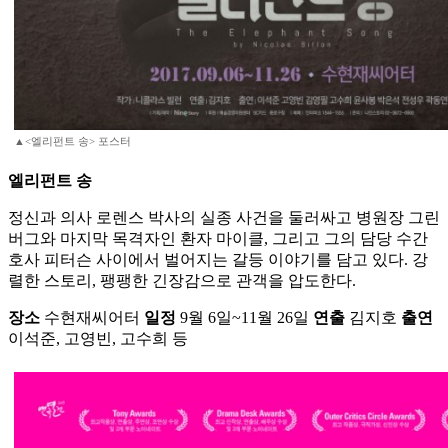
▲<엘리펀트 송> 포스터
엘리펀트 송
정신과 의사 로렌스 박사의 실종 사건을 둘러싸고 병원장 그린
버그와 마지막 목격자인 환자 마이클, 그리고 그의 담당 수간
호사 피터슨 사이에서 벌어지는 갈등 이야기를 담고 있다. 강
렬한 스토리, 팽팽한 긴장감으로 관객을 압도한다.
장소
수현재씨어터
일정
9월 6일~11월 26일
연출
김지호
출연
이석준, 고영빈, 고수희 등