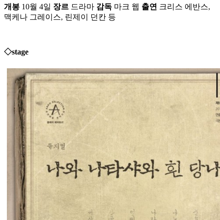
개봉
10월 4일
장르
드라마
감독
마크 웹
출연
크리스 에반스,
맥케나 그레이스, 린제이 던칸 등
◇stage