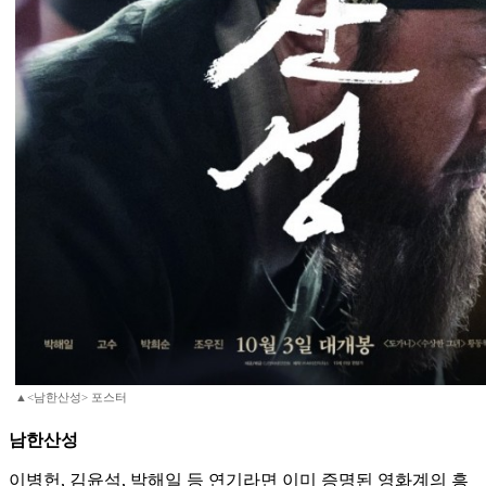
▲<남한산성> 포스터
남한산성
이병헌, 김윤석, 박해일 등 연기라면 이미 증명된 영화계의 흥