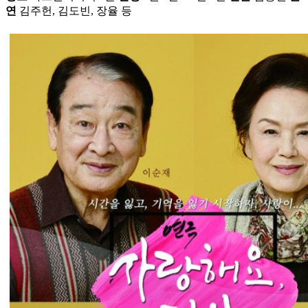
연
김주헌, 김도빈, 장율 등