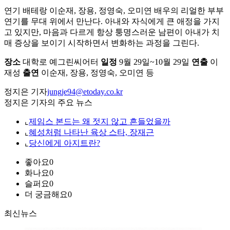
연기 배테랑 이순재, 장용, 정영숙, 오미연 배우의 리얼한 부부
연기를 무대 위에서 만난다. 아내와 자식에게 큰 애정을 가지
고 있지만, 마음과 다르게 항상 퉁명스러운 남편이 아내가 치
매 증상을 보이기 시작하면서 변화하는 과정을 그린다.
장소
대학로 예그린씨어터
일정
9월 29일~10월 29일
연출
이
재성
출연
이순재, 장용, 정영숙, 오미연 등
정지은 기자
jungje94@etoday.co.kr
정지은 기자의 주요 뉴스
⌞
제임스 본드는 왜 젓지 않고 흔들었을까
⌞
혜성처럼 나타난 육상 스타, 장재근
⌞
당신에게 아지트란?
좋아요
0
화나요
0
슬퍼요
0
더 궁금해요
0
최신뉴스