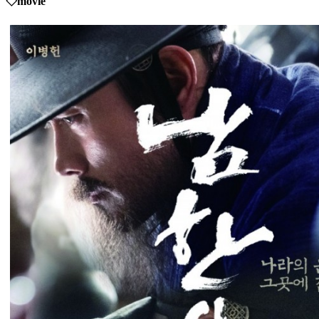
◇movie