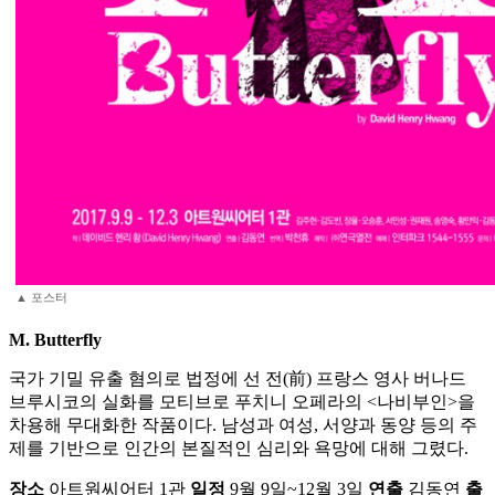
▲
포스터
M. Butterfly
국가 기밀 유출 혐의로 법정에 선 전(前) 프랑스 영사 버나드
브루시코의 실화를 모티브로 푸치니 오페라의 <나비부인>을
차용해 무대화한 작품이다. 남성과 여성, 서양과 동양 등의 주
제를 기반으로 인간의 본질적인 심리와 욕망에 대해 그렸다.
장소
아트원씨어터 1관
일정
9월 9일~12월 3일
연출
김동연
출