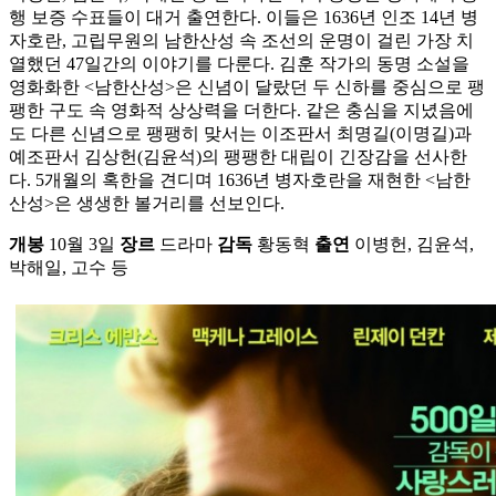
행 보증 수표들이 대거 출연한다. 이들은 1636년 인조 14년 병
자호란, 고립무원의 남한산성 속 조선의 운명이 걸린 가장 치
열했던 47일간의 이야기를 다룬다. 김훈 작가의 동명 소설을
영화화한 <남한산성>은 신념이 달랐던 두 신하를 중심으로 팽
팽한 구도 속 영화적 상상력을 더한다. 같은 충심을 지녔음에
도 다른 신념으로 팽팽히 맞서는 이조판서 최명길(이명길)과
예조판서 김상헌(김윤석)의 팽팽한 대립이 긴장감을 선사한
다. 5개월의 혹한을 견디며 1636년 병자호란을 재현한 <남한
산성>은 생생한 볼거리를 선보인다.
개봉
10월 3일
장르
드라마
감독
황동혁
출연
이병헌, 김윤석,
박해일, 고수 등