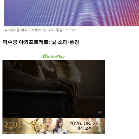
▲<덕수궁 야외프로젝트: 빛·소리·풍경> 포스터
덕수궁 야외프로젝트: 빛·소리·풍경