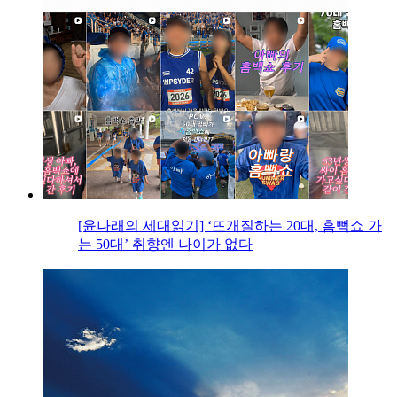
[윤나래의 세대읽기] ‘뜨개질하는 20대, 흠뻑쇼 가
는 50대’ 취향엔 나이가 없다