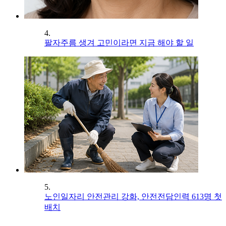
4.
팔자주름 생겨 고민이라면 지금 해야 할 일
5.
노인일자리 안전관리 강화, 안전전담인력 613명 첫
배치