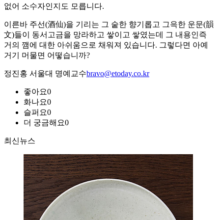
없어 소수자인지도 모릅니다.
이른바 주선(酒仙)을 기리는 그 숱한 향기롭고 그윽한 운문(韻
文)들이 동서고금을 망라하고 쌓이고 쌓였는데 그 내용인즉
거의 깸에 대한 아쉬움으로 채워져 있습니다. 그렇다면 아예
거기 머물면 어떻습니까?
정진홍 서울대 명예교수
bravo@etoday.co.kr
좋아요
0
화나요
0
슬퍼요
0
더 궁금해요
0
최신뉴스