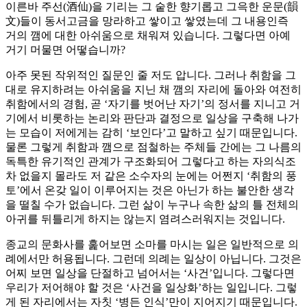
이른바 주선(酒仙)을 기리는 그 숱한 향기롭고 그윽한 운문(韻
文)들이 동서고금을 망라하고 쌓이고 쌓였는데 그 내용인즉
거의 깸에 대한 아쉬움으로 채워져 있습니다. 그렇다면 아예
거기 머물면 어떻습니까?
아주 못된 작위적인 질문인 줄 저도 압니다. 그러나 취함을 그
대로 유지하려는 아쉬움을 지닌 채 깸의 자리에 돌아와 여전히
취함에서의 경험, 곧 ‘자기를 벗어난 자기’의 정서를 지니고 거
기에서 비롯하는 논리와 판단과 결정으로 일상을 구축해 나가
는 모습이 저에게는 감히 ‘보인다’고 말하고 싶기 때문입니다.
물론 그렇게 취함과 깸으로 점철하는 주체들 간에는 그 나름의
독특한 유기적인 관계가 구조화되어 그렇다고 하는 자의식조
차 없을지 몰라도 저 같은 소수자의 눈에는 어쩐지 ‘취함의 풍
토’에서 온갖 일이 이루어지는 것은 아닌가 하는 불안한 생각
을 떨칠 수가 없습니다. 그런 삶이 누구나 속한 삶의 틀 전체의
아귀를 뒤틀리게 하지는 않는지 염려스러워지는 것입니다.
종교의 문화사를 훑어보면 소마를 마시는 일은 일반적으로 의
례에서만 허용됩니다. 그런데 의례는 일상이 아닙니다. 그것은
어찌 보면 일상을 단절하고 넘어서는 ‘사건’입니다. 그렇다면
우리가 저어해야 할 것은 ‘사건을 일상화’하는 일입니다. 그렇
게 된 자리에서는 자칫 ‘병든 인식’만이 지어지기 때문입니다.