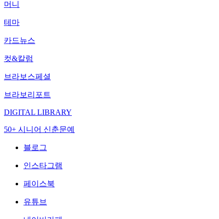
머니
테마
카드뉴스
컷&칼럼
브라보스페셜
브라보리포트
DIGITAL LIBRARY
50+ 시니어 신춘문예
블로그
인스타그램
페이스북
유튜브