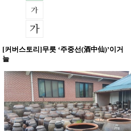
[커버스토리]무릇 ‘주중선(酒中仙)’이거
늘