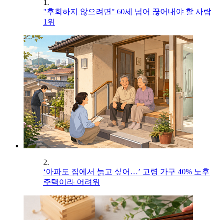
1.
"후회하지 않으려면" 60세 넘어 끊어내야 할 사람
1위
2.
‘아파도 집에서 늙고 싶어…’ 고령 가구 40% 노후
주택이라 어려워