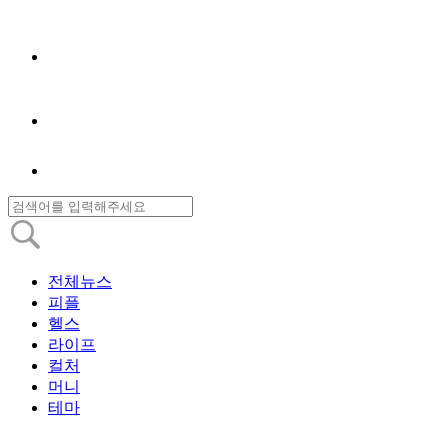
전체뉴스
피플
헬스
라이프
컬처
머니
테마