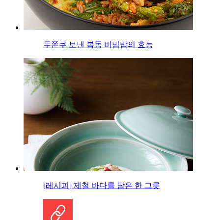
두쫀쿠 보낸 봄동 비빔밥의 효능
[레시피] 제철 바다를 담은 한 그릇