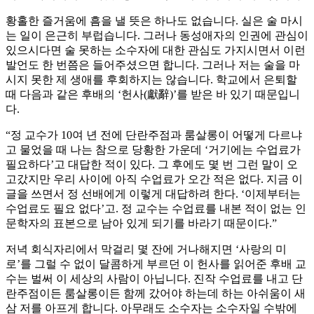
황홀한 즐거움에 흠을 낼 뜻은 하나도 없습니다. 실은 술 마시
는 일이 은근히 부럽습니다. 그러나 동성애자의 인권에 관심이
있으시다면 술 못하는 소수자에 대한 관심도 가지시면서 이런
발언도 한 번쯤은 들어주셨으면 합니다. 그러나 저는 술을 마
시지 못한 제 생애를 후회하지는 않습니다. 학교에서 은퇴할
때 다음과 같은 후배의 ‘헌사(獻辭)’를 받은 바 있기 때문입니
다.
“정 교수가 10여 년 전에 단란주점과 룸살롱이 어떻게 다르냐
고 물었을 때 나는 참으로 당황한 가운데 ‘거기에는 수업료가
필요하다’고 대답한 적이 있다. 그 후에도 몇 번 그런 말이 오
고갔지만 우리 사이에 아직 수업료가 오간 적은 없다. 지금 이
글을 쓰면서 정 선배에게 이렇게 대답하려 한다. ‘이제부터는
수업료도 필요 없다’고. 정 교수는 수업료를 내본 적이 없는 인
문학자의 표본으로 남아 있게 되기를 바라기 때문이다.”
저녁 회식자리에서 막걸리 몇 잔에 거나해지면 ‘사랑의 미
로’를 그럴 수 없이 달콤하게 부르던 이 헌사를 읽어준 후배 교
수는 벌써 이 세상의 사람이 아닙니다. 진작 수업료를 내고 단
란주점이든 룸살롱이든 함께 갔어야 하는데 하는 아쉬움이 새
삼 저를 아프게 합니다. 아무래도 소수자는 소수자일 수밖에