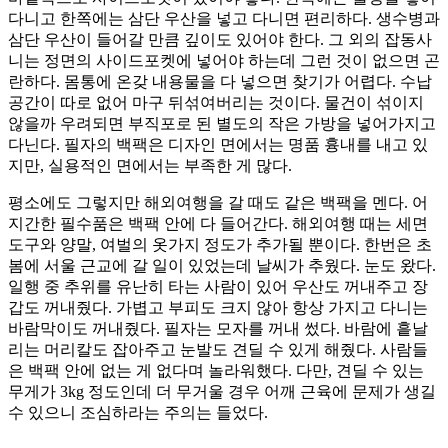
다니고 한쪽에는 삼단 우산을 넣고 다니면 편리하다. 생수병과
삼단 우산이 들어갈 만큼 깊이도 있어야 한다. 그 외의 잡동사
니는 정면의 사이드포켓에 넣어야 하는데 그런 것이 없으면 곤
란하다. 몸통에 온갖 내용물을 다 넣으면 찾기가 어렵다. 수납
공간이 따로 없어 마구 뒤섞여버리는 것이다. 물건이 섞이지
않을까 우려되면 부직포로 된 별도의 작은 가방을 넣어가지고
다닌다. 필자의 백팩은 디자인 면에서는 명품 흉내를 내고 있
지만, 실용적인 면에서는 부족한 게 많다.
평소에도 그렇지만 해외여행을 갈 때도 같은 백팩을 멘다. 어
지간한 필수품은 백팩 안에 다 들어간다. 해외여행 때는 세면
도구와 양말, 여벌의 옷가지 정도가 추가될 뿐이다. 한번은 초
봄에 서울 근교에 갈 일이 있었는데 날씨가 추웠다. 눈도 왔다.
일행 중 추위를 유난히 타는 사람이 있어 우산도 꺼내주고 장
갑도 꺼내줬다. 가볍고 부피도 크지 않아 항상 가지고 다니는
바람막이도 꺼내줬다. 필자는 모자를 꺼내 썼다. 바람에 흩날
리는 머리칼도 잡아주고 눈발도 견딜 수 있게 해줬다. 사람들
은 백팩 안에 없는 게 없다며 놀라워했다. 다만, 견딜 수 있는
무게가 3kg 정도인데 더 무거울 경우 어깨 근육에 문제가 생길
수 있으니 조심하라는 주의는 들었다.