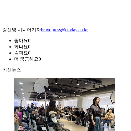
강신영 시니어기자
bravopress@etoday.co.kr
좋아요
0
화나요
0
슬퍼요
0
더 궁금해요
0
최신뉴스