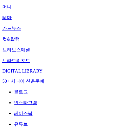
머니
테마
카드뉴스
컷&칼럼
브라보스페셜
브라보리포트
DIGITAL LIBRARY
50+ 시니어 신춘문예
블로그
인스타그램
페이스북
유튜브