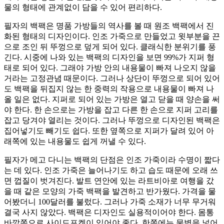
물의 형태에 관계없이 담을 수 있어 편리하다.
필자의 백팩은 명품 가방들의 역사를 볼 때 원조 백팩에서 진
화된 형태의 디자인이다. 인조 가죽으로 만들었고 윗부분을 끈
으로 조인 뒤 뚜껑으로 덮게 되어 있다. 클래식한 분위기를 풍
긴다. 시중에 나와 있는 백팩의 디자인을 보면 99%가 지퍼 형
태로 되어 있다. 그래야 가방 안의 내용물이 빠져 나오지 않을
거라는 고정관념 때문이다. 그러나 상단이 뚜껑으로 되어 있어
도 백팩을 뒤집지 않는 한 중력의 작용으로 내용물이 빠져 나
올 일은 없다. 지퍼로 되어 있는 가방은 열고 닫을 때 양손을 써
야 한다. 한 손으로는 가방을 잡고 다른 한 손으로 지퍼 고리를
잡고 당겨야 열리는 것이다. 그러나 뚜껑으로 디자인된 백팩은
집어넣기도 빼기도 쉽다. 또한 옆쪽으로 지퍼가 달려 있어 아
래쪽에 있는 내용물도 쉽게 꺼낼 수 있다.
필자가 메고 다니는 백팩의 단점은 인조 가죽이라 수명이 짧다
는 데 있다. 인조 가죽은 늘어나기도 하고 습도 때문에 오래 쓰
면 껍질이 벗겨진다. 발트 연안에 있는 라트비아로 여행을 갔
을 때 같은 모양의 가죽 백팩을 발견하고 반가웠다. 가격을 물
어봤더니 100달러를 불렀다. 그러나 가죽 소재가 너무 무거워
결국 사지 않았다. 백팩은 디자인도 실용적이어야 한다. 몸통
바깥쪽으로 사이드포켓이 있어야 좋다. 한쪽에는 물병을 넣어