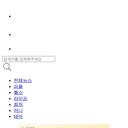
전체뉴스
피플
헬스
라이프
컬처
머니
테마