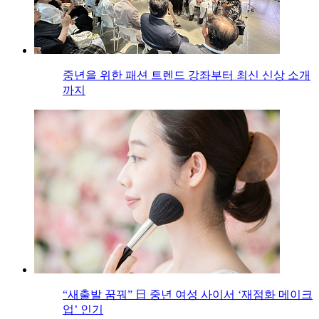
중년을 위한 패션 트렌드 강좌부터 최신 신상 소개
까지
“새출발 꿈꿔” 日 중년 여성 사이서 ‘재점화 메이크
업’ 인기