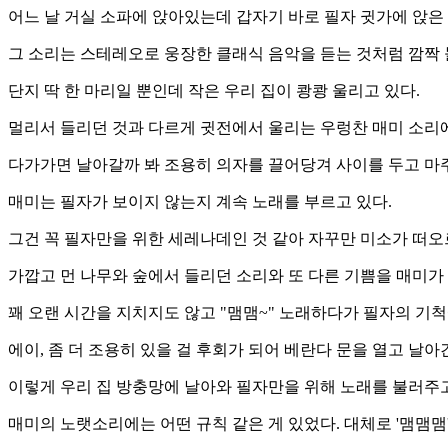
어느 날 거실 소파에 앉아있는데 갑자기 바로 필자 귓가에 앉은 
그 소리는 스테레오로 웅장한 클래식 음악을 듣는 것처럼 깜짝 
단지 딱 한 마리일 뿐인데 작은 우리 집이 쾅쾅 울리고 있다.
멀리서 들리던 것과 다르게 귓전에서 울리는 우렁찬 매미 소리
다가가면 날아갈까 봐 조용히 의자를 끌어당겨 사이를 두고 마주
매미는 필자가 보이지 않는지 계속 노래를 부르고 있다.
그건 꼭 필자만을 위한 세레나데인 것 같아 자꾸만 미소가 떠오
가깝고 먼 나무와 숲에서 들리던 소리와 또 다른 기쁨을 매미가
꽤 오랜 시간을 지치지도 않고 "맴맴~" 노래하다가 필자의 기척
에이, 좀 더 조용히 있을 걸 후회가 되어 베란다 문을 열고 날아
이렇게 우리 집 방충망에 날아와 필자만을 위해 노래를 불러주고
매미의 노랫소리에는 어떤 규칙 같은 게 있었다. 대체로 '맴맴맴