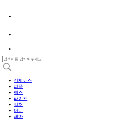
전체뉴스
피플
헬스
라이프
컬처
머니
테마