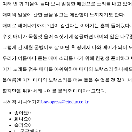
여러 번 귀 기울여 듣다 보니 일정한 패턴으로 소리를 내고 있
매미의 일생에 관한 글을 읽고는 애잔함이 느껴지기도 한다.
매미로 태어나기까지 7년이 걸린다는 이야기는 흔히 들어왔다.
수컷 매미가 목청껏 울어 짝짓기에 성공하면 매미의 알은 나무줄
그렇게 긴 세월 굼벵이로 잘 버틴 후 땅에서 나와 매미가 되어 
우리가 여름마다 듣는 매미 소리를 내기 위해 한평생 준비하고
이제 노래를 멈춘 매미를 아쉬워하며 매미의 노랫소리 하나에도
올여름엔 이제 매미의 노랫소리를 더는 들을 수 없을 것 같아 
필자만을 위한 세레나데를 불러준 매미야~ 고맙다.
박혜경 시니어기자
bravopress@etoday.co.kr
좋아요
0
화나요
0
슬퍼요
0
더 궁금해요
0