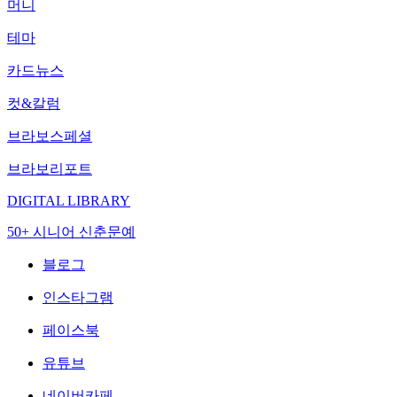
머니
테마
카드뉴스
컷&칼럼
브라보스페셜
브라보리포트
DIGITAL LIBRARY
50+ 시니어 신춘문예
블로그
인스타그램
페이스북
유튜브
네이버카페