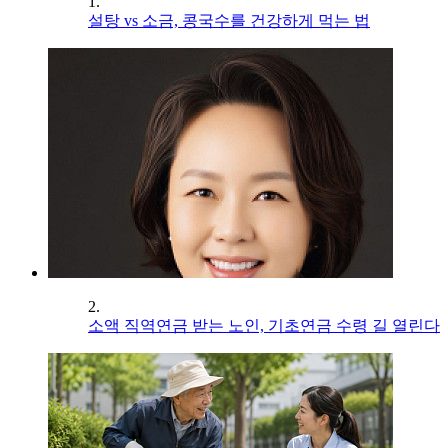
1.
설탕 vs 소금, 콩국수를 건강하게 먹는 법
2.
소액 직역연금 받는 노인, 기초연금 수령 길 열린다