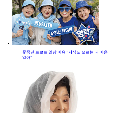
꽃중년 트로트 열광 이유 “자식도 모르는 내 마음
알아”