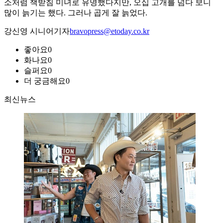
소처럼 책받침 미녀로 유명했다지만, 오십 고개를 넘다 보니
많이 늙기는 했다. 그러나 곱게 잘 늙었다.
강신영 시니어기자
bravopress@etoday.co.kr
좋아요
0
화나요
0
슬퍼요
0
더 궁금해요
0
최신뉴스