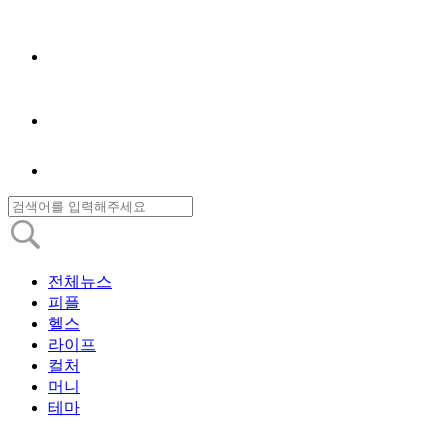
전체뉴스
피플
헬스
라이프
컬처
머니
테마