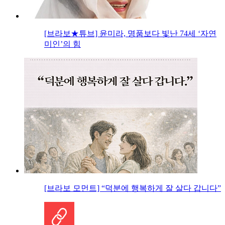
[브라보★튜브] 윤미라, 명품보다 빛난 74세 ‘자연
미인’의 힘
[브라보 모먼트] “덕분에 행복하게 잘 살다 갑니다”