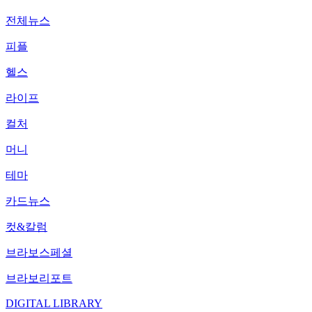
전체뉴스
피플
헬스
라이프
컬처
머니
테마
카드뉴스
컷&칼럼
브라보스페셜
브라보리포트
DIGITAL LIBRARY