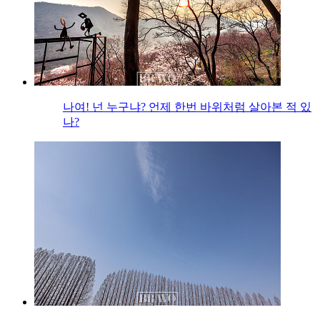
나여! 넌 누구냐? 언제 한번 바위처럼 살아본 적 있
나?