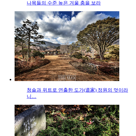
나목들의 수준 높은 겨울 춤을 보라
청솔과 위트로 연출한 도가(道家) 정원의 멋이라
니…