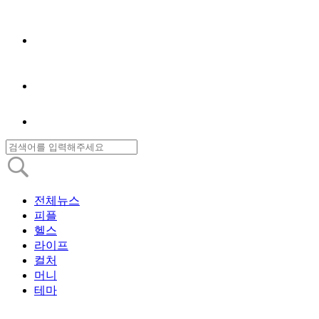
전체뉴스
피플
헬스
라이프
컬처
머니
테마