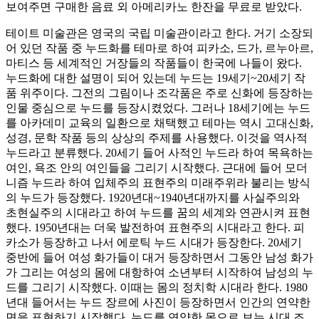
보여주면 구매한 음료 외 아메리카노 한잔을 무료로 받았다.
테이트 미술관은 영국의 국립 미술관이라고 한다. 거기 소장되
어 있던 작품 중 누드화를 테마로 하여 피카소, 드가, 르누아르,
마티스 등 세계적인 거장들의 작품들이 한국에 나들이 왔다.
누드화에 대한 설명이 되어 있는데 누드는 19세기~20세기 작
품 위주이다. 그전의 그림이나 조각품은 주로 신화에 등장하는
인물 중심으로 누드를 등장시켰었다. 그러나 18세기에는 누드
를 아카데미 교육의 일환으로 채택했고 테마는 역시 고대신화,
성경, 문학 작품 등의 상상의 주제를 사용했다. 이것을 역사적
누드라고 분류했다. 20세기 들어 사적인 누드라 하여 목욕하는
여인, 욕조 안의 여인들을 그리기 시작했다. 근대에 들어 모더
니즘 누드라 하여 입체주의 표현주의 미래주위라 불리는 방식
의 누드가 등장했다. 1920년대~1940년대까지를 사실주의와
초현실주의 시대라고 하여 누드를 꿈의 세계와 연관시켜 표현
했다. 1950년대는 더욱 발전하여 표현주의 시대라고 한다. 피
카소가 등장하고 나서 에로틱 누드 시대가 등장한다. 20세기
중반에 들어 여성 화가들이 대거 등장하면서 그동안 남성 화가
가 그리는 여성의 몸에 대항하여 소년부터 시작하여 남성의 누
드를 그리기 시작했다. 이때는 몸의 정치학 시대라 한다. 1980
년대 들어서는 누드 장르에 사진이 등장하면서 인간의 연약한
면을 표현하기 시작했다. 누드를 연약한 몸으로 보는 시대 조