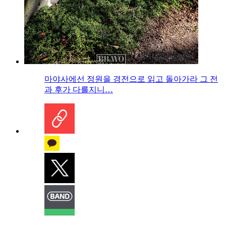
마야사에선 정원을 경전으로 읽고 돌아가라 그 전
과 후가 다를지니…