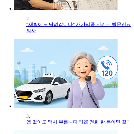
2.
“새벽에도 달려갑니다” 재가임종 지키는 방문진료
의사
3.
앱 없이도 택시 부릅니다 “120 전화 한 통이면 끝”