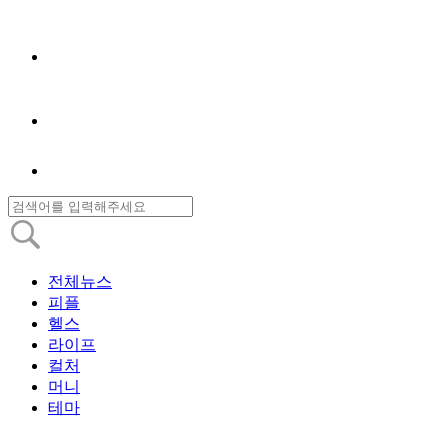
전체뉴스
피플
헬스
라이프
컬처
머니
테마