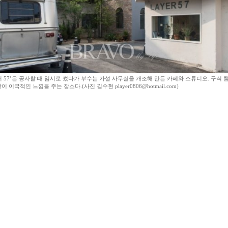
 57’은 공사할 때 임시로 썼다가 부수는 가설 사무실을 개조해 만든 카페와 스튜디오. 구식
 이국적인 느낌을 주는 장소다.(사진 김수현 player0806@hotmail.com)