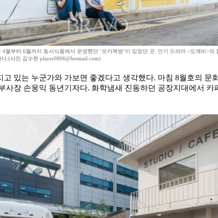
년 4월부터 6월까지 동서식품에서 운영했던 ‘모카책방’이 있었던 곳. 인기 드라마 <도깨비>의
.(사진 김수현 player0806@hotmail.com)
지고 있는 누군가와 가보면 좋겠다고 생각했다. 마침 8월호의 
 부사장 손웅익 동년기자다. 화학냄새 진동하던 공장지대에서 카