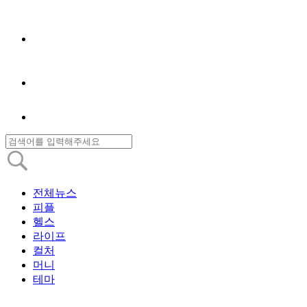
전체뉴스
피플
헬스
라이프
컬처
머니
테마