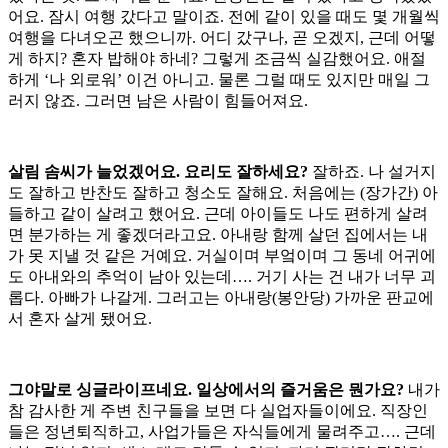
어요. 잠시 여행 갔다고 말이죠. 전에 같이 있을 때도 몇 개월씩
여행을 다녀오곤 했으니까. 어디 갔구나, 곧 오겠지, 근데 어떻
게 하지? 혼자 밥해야 하네? 그렇게 조금씩 실감했어요. 애절
하게 ‘나 외로워’ 이건 아니고. 물론 그럴 때도 있지만 매일 그
러지 않죠. 그러면 남은 사람이 힘들어져요.
살림 솜씨가 늘었겠어요. 요리도 잘하세요?
잘하죠. 나 설거지
도 잘하고 반찬도 잘하고 청소도 잘해요. 처음에는 (장가간) 아
들하고 같이 살려고 했어요. 근데 아이들도 나도 편하게 살려
면 분가하는 게 좋겠더라고요. 아내랑 함께 살던 집에서는 내
가 못 지낼 것 같은 거예요. 거실이며 부엌이며 그 동네 어귀에
도 아내와의 추억이 남아 있는데…. 거기 사는 건 내가 너무 괴
롭다. 아빠가 나갈게. 그러고는 아내랑(봉안당) 가까운 판교에
서 혼자 살게 됐어요.
그야말로 싱글라이프네요. 일상에서의 즐거움은 뭔가요?
내가
참 감사한 게 주변 친구들을 보면 다 실업자들이에요. 직장인
들은 정년퇴직하고, 사업가들은 자식들에게 물려주고…. 근데