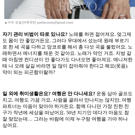
▲가수 오승근(박규민 parkkyumin@gmail.com)
자기 관리 비법이 따로 있나요?
노래를 하면 젊어져요. 엊그제
도 몸이 안 좋았거든요. 그러다 무대에서 섰는데 원래 부르기
로 한 세 곡을 다하고 앙코르를 해서 총 다섯 곡을 불렀어요. 노
래하면서 에너지를 채운 것 같아요. 노래가 약인 거죠. 지방 갈
때 아침엔 컨디션이 안 좋다가도 다녀오면 좋아져요. 매니저한
테 나 오래 살길 바라면 일 많이 잡아줘야 한다고 해요(웃음).
약이 되는 피곤함이랄까?
일 외에 취미생활은요? 여행은 안 다니세요?
운동 삼아 골프도
치고, 여행도 가끔 가요. 사람을 골라서 만나지는 않지만, 여행
파트너는 마음이 맞아야 하거든요. 함께 다니던 가장 친한 친
구가 작년에 세상을 떠났어요. 50년 지기인 데다가 마음도 참
잘 맞았는데… 그러는 바람에 이제 누구랑 여행을 가야 하나
싶어요.