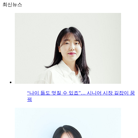
최신뉴스
“나이 듦도 멋질 수 있죠”… 시니어 시장 길잡이 꿈
꿔