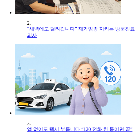
2.
“새벽에도 달려갑니다” 재가임종 지키는 방문진료
의사
3.
앱 없이도 택시 부릅니다 “120 전화 한 통이면 끝”