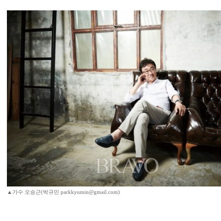
▲가수 오승근(박규민 parkkyumin@gmail.com)