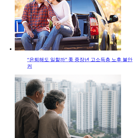
“은퇴해도 일할까” 美 중장년 고소득층 노후 불안
커