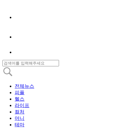
전체뉴스
피플
헬스
라이프
컬처
머니
테마