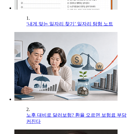
1.
‘내게 맞는 일자리 찾기’ 일자리 탐험 노트
2.
노후 대비로 달러보험? 환율 오르면 보험료 부담
커진다