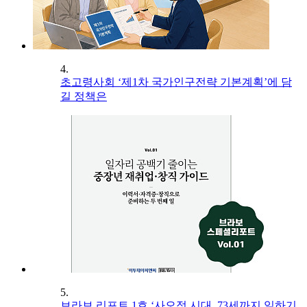
4.
초고령사회 ‘제1차 국가인구전략 기본계획’에 담
길 정책은
5.
브라보 리포트 1호 ‘사오정 시대, 73세까지 일하기