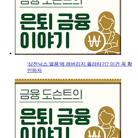
'삼전닉스 열풍'에 레버리지 올라타기? 이건 꼭 확
인하자