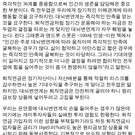
즉각적인 36계를 종용함으로써 인간의 생존을 담당해온 중요
한 부분이다. 즉 전두엽은 우리에게 장기적인 이해관계에 따라
행동할 것을 요구하지만, 대뇌변연계는 즉각적인 만족을 얻는
것을 요구한다. 퇴직연금처럼 장기간 운용해야 하는 자금은 전
두엽의 결정을 따르는 게 맞지만 대뇌변연계가 자꾸 훼방을 놓
는다. 린다 그래튼과 앤드루 스콧은 <100세 인생>이란 책에서
“인간은 주로 대뇌변연계에 따라 움직이며 즉각적인 만족에
굴복하는 경우가 많다. 삶이 험악하고 야만스럽고 짧은 경우에
는 즉각적인 만족에 굴복하는 것이 타당하다. 그러나 기대여명
이 길어지고 장기적으로 더 나은 결정을 하려면 합리적인 전두
엽에 힘을 실어주는 것이 좀 더 현명하지 않을까”라고 말한다.
퇴직연금은 장기자산이니 자산배분을 통해 적절히 리스크를
감수하면서 높은 기대수익을 추구하는 게 맞다고 전두엽은 말
하지만, 대뇌변연계는 퇴직연금은 안전하게 굴러야 하니 원리
금보장 상품에 넣어두라고 고집을 부린다.
우리는 은연중에 대뇌변연계의 손을 들어주는 경우가 많은데
여기에는 개미투자자들의 실패한 투자 경험도 한몫한다. 퇴직
연금 가입자의 이런 성향을 부채질하기라도 하듯 퇴직연금사
업자들은 금리가 1bp(0.01%)라도 높은 원리금보장 상품을 제
시하기 위해 동분서주한다. 기본적으로 보수적 성향이 강한 퇴