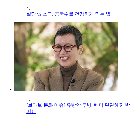
4.
설탕 vs 소금, 콩국수를 건강하게 먹는 법
5.
[브라보 문화 이슈] 유방암 투병 후 더 단단해진 박
미선