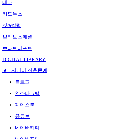
테마
카드뉴스
컷&칼럼
브라보스페셜
브라보리포트
DIGITAL LIBRARY
50+ 시니어 신춘문예
블로그
인스타그램
페이스북
유튜브
네이버카페