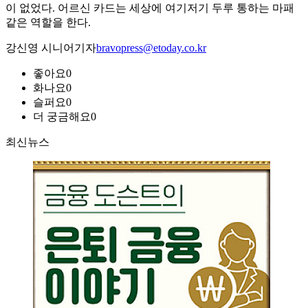
이 없었다. 어르신 카드는 세상에 여기저기 두루 통하는 마패
같은 역할을 한다.
강신영 시니어기자
bravopress@etoday.co.kr
좋아요
0
화나요
0
슬퍼요
0
더 궁금해요
0
최신뉴스