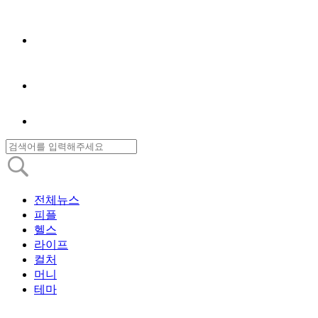
전체뉴스
피플
헬스
라이프
컬처
머니
테마