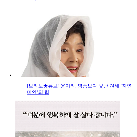
[브라보★튜브] 윤미라, 명품보다 빛난 74세 ‘자연
미인’의 힘