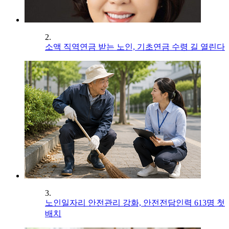
2.
소액 직역연금 받는 노인, 기초연금 수령 길 열린다
3.
노인일자리 안전관리 강화, 안전전담인력 613명 첫
배치