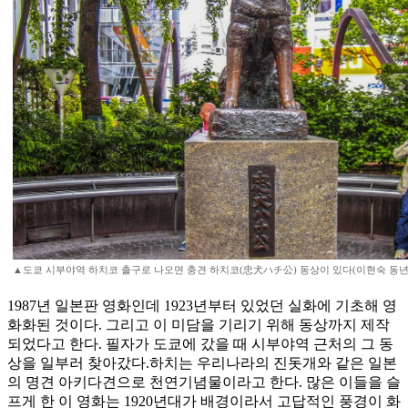
▲도쿄 시부야역 하치코 출구로 나오면 충견 하치코(忠犬ハチ公) 동상이 있다(이현숙 동년
1987년 일본판 영화인데 1923년부터 있었던 실화에 기초해 영
화화된 것이다. 그리고 이 미담을 기리기 위해 동상까지 제작
되었다고 한다. 필자가 도쿄에 갔을 때 시부야역 근처의 그 동
상을 일부러 찾아갔다.하치는 우리나라의 진돗개와 같은 일본
의 명견 아키다견으로 천연기념물이라고 한다. 많은 이들을 슬
프게 한 이 영화는 1920년대가 배경이라서 고답적인 풍경이 화