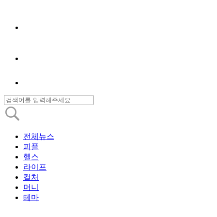
전체뉴스
피플
헬스
라이프
컬처
머니
테마