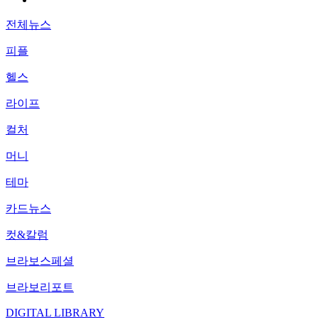
전체뉴스
피플
헬스
라이프
컬처
머니
테마
카드뉴스
컷&칼럼
브라보스페셜
브라보리포트
DIGITAL LIBRARY