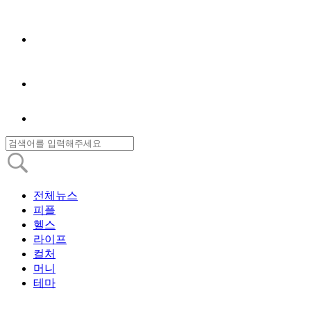
전체뉴스
피플
헬스
라이프
컬처
머니
테마