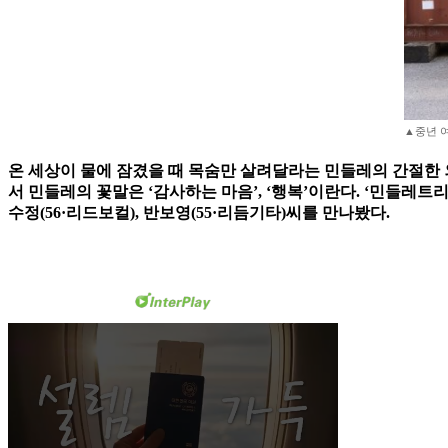
▲중년 여
온 세상이 물에 잠겼을 때 목숨만 살려달라는 민들레의 간절한 
서 민들레의 꽃말은 ‘감사하는 마음’, ‘행복’이란다. ‘민들레트
수정(56·리드보컬), 반보영(55·리듬기타)씨를 만나봤다.