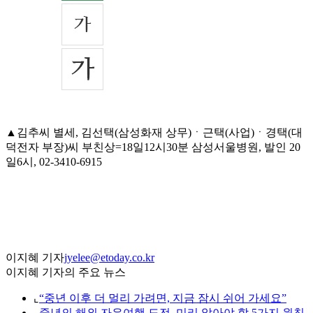
▲김추씨 별세, 김선택(삼성화재 상무)ㆍ근택(사업)ㆍ경택(대
덕전자 부장)씨 부친상=18일12시30분 삼성서울병원, 발인 20
일6시, 02-3410-6915
이지혜 기자
jyelee@etoday.co.kr
이지혜 기자의 주요 뉴스
⌞
“중년 이후 더 멀리 가려면, 지금 잠시 쉬어 가세요”
⌞
중년의 해외 자유여행 도전, 미리 알아야 할 5가지 원칙