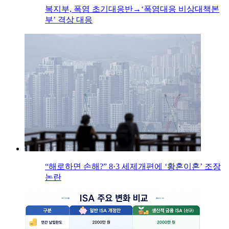
복지부, 폭염 초기대응반→‘폭염대응 비상대책본
부’ 격상 대응
“해로하면 손해?” 8·3 세제개편에 ‘황혼이혼’ 조장
논란