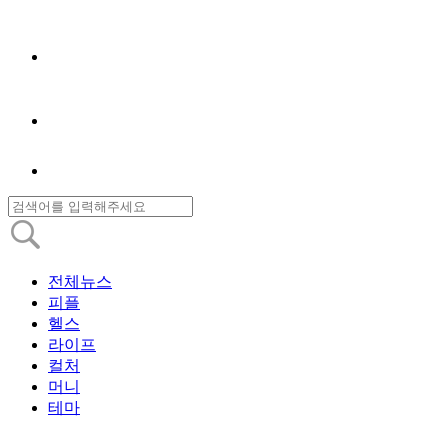
전체뉴스
피플
헬스
라이프
컬처
머니
테마