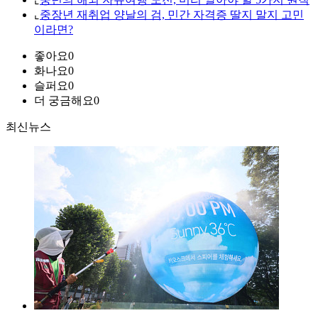
⌞
중장년 재취업 양날의 검, 민간 자격증 딸지 말지 고민
이라면?
좋아요
0
화나요
0
슬퍼요
0
더 궁금해요
0
최신뉴스