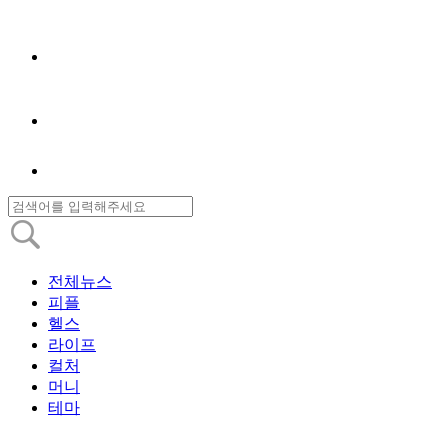
전체뉴스
피플
헬스
라이프
컬처
머니
테마