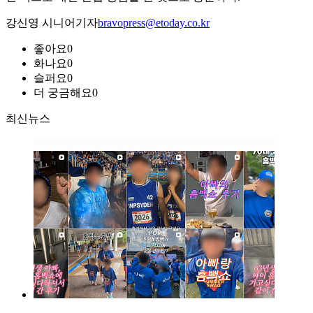
강신영 시니어기자
bravopress@etoday.co.kr
좋아요
0
화나요
0
슬퍼요
0
더 궁금해요
0
최신뉴스