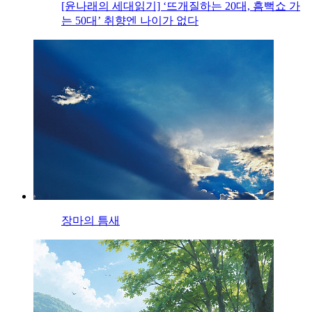
[윤나래의 세대읽기] ‘뜨개질하는 20대, 흠뻑쇼 가
는 50대’ 취향엔 나이가 없다
장마의 틈새