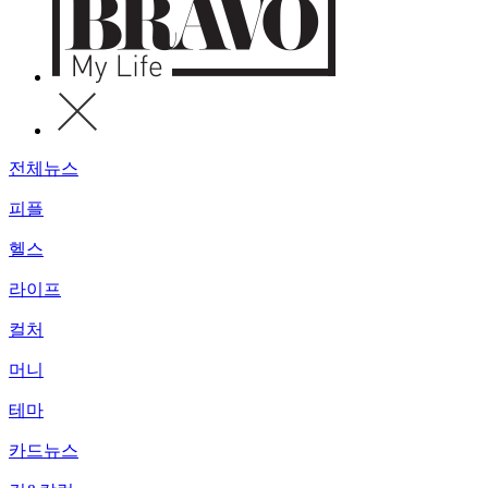
전체뉴스
피플
헬스
라이프
컬처
머니
테마
카드뉴스