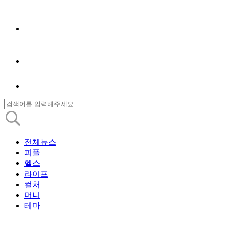
전체뉴스
피플
헬스
라이프
컬처
머니
테마