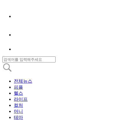
전체뉴스
피플
헬스
라이프
컬처
머니
테마