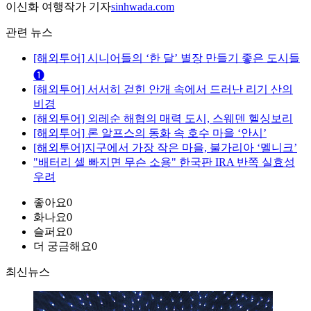
이신화 여행작가 기자
sinhwada.com
관련 뉴스
[해외투어] 시니어들의 ‘한 달’ 별장 만들기 좋은 도시들
❶
[해외투어] 서서히 걷힌 안개 속에서 드러난 리기 산의
비경
[해외투어] 외레순 해협의 매력 도시, 스웨덴 헬싱보리
[해외투어] 론 알프스의 동화 속 호수 마을 ‘안시’
[해외투어]지구에서 가장 작은 마을, 불가리아 ‘멜니크’
"배터리 셀 빠지면 무슨 소용" 한국판 IRA 반쪽 실효성
우려
좋아요
0
화나요
0
슬퍼요
0
더 궁금해요
0
최신뉴스