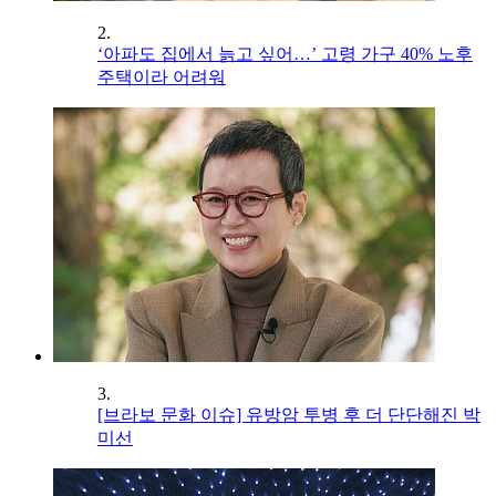
2.
‘아파도 집에서 늙고 싶어…’ 고령 가구 40% 노후
주택이라 어려워
3.
[브라보 문화 이슈] 유방암 투병 후 더 단단해진 박
미선