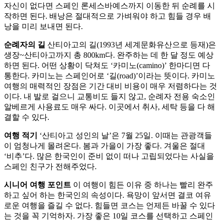
자신이 없다면 스페인 론세스바예스까지 이동한 뒤 순례를 시
작하면 된다. 배낭은 절대적으로 가벼워야 하고 힘들 경우 배
낭을 미리 보내면 된다.
순례자의 길
산티아고의 길(1993년 세계문화유산으로 등재)은
생장~산티아고까지 총 800km다. 완주하는 데 한 달 정도 예상
하면 된다. 어떤 상황이 닥쳐도 ‘카미노(camino)’ 한마디면 다
통한다. 카미노는 스페인어로 ‘길(road)’이라는 뜻이다. 카미노
여행의 매력적인 장점은 기간 대비 비용이 매우 저렴하다는 것
이다. 내 발로 걸으니 교통비도 들지 않고, 순례자 전용 숙소인
알베르게 사용료도 매우 싸다. 이곳에서 취사, 세탁 등을 다 해
결할 수 있다.
여행 적기
‘산티아고 성인의 날’은 7월 25일. 이때는 관광객들
이 엄청나게 몰려온다. 봄과 가을이 가장 좋다. 겨울은 절대
‘비추’다. 많은 한국인이 준비 없이 떠나 고립되었다는 사실을
스페인 친구가 전해주었다.
시니어 여행 포인트
이 여행이 힘든 이유 중 하나는 빨리 완주
하고 싶어 하는 한국인의 속성이다. 욕망이 앞서면 결코 여유
로운 여행을 즐길 수 없다. 힘들면 코스는 언제든 바꿀 수 있다
는 것을 꼭 기억하자. 가장 좋은 10일 코스를 선택하고 스페인