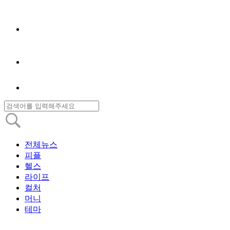
전체뉴스
피플
헬스
라이프
컬처
머니
테마