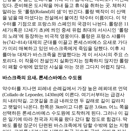
있다. 준비해온 도시락을 꺼내 들고 휴식을 취하는 곳. 체하지
말라는 듯 ‘롤랑(Roland)의 샘’이 반긴다. 롤랑 백작이 이 산맥
을 넘을 때 마셨다는 전설에서 붙여진 약수터 이름이다. 이 약
수터를 기점으로 프랑스와 스페인의 국경이 나뉜다. 롤랑은 11
세기(혹은 12세기 초)에 씌인 중세 유럽 최대의 서사시인 ‘롤랑
의 노래’에 등장하는 비극적 영웅이다. 롤랑은 프랑스 샤를마
뉴(742~814) 대제의 군대를 이끌고 론세스바예스 요새로 가다
가 미리 매복하고 있던 바스크족에게 죽임을 당했다. 이후 샤
를마뉴 대제가 바스크족을 전멸했다는 게 이 서사시의 주요 스
토리다. 이 작품이 전설인지 실화인지는 정확하지 않지만 롤랑
이 패할 수밖에 없었던 사실을 아는 것은 그다지 어렵지 않다.
바스크족의 요새, 론세스바예스 수도원
약수터를 지나면 피레네 순례길에서 가장 높은 레푀데르 언덕
(Collado de Lepoeder, 1430m)에 이른다. 여기서부터는 급경사
의 내리막길. 고갯길을 조금 내려오면 두 갈래로 길이 갈라지
고 팻말이 나온다. 한쪽은 3km이고 다른 길은 3.6km. 어느 쪽을
선택하든 론세스바예스 수도원에 도착하게 된다. 그러나 이 길
은 일기에 따라 천국과 지옥을 왔다 갔다 할 정도로 힘겹다. 딱
봐도 롤랑 장군이 단련된 바스크족에게 당할 수밖에 없는 지형