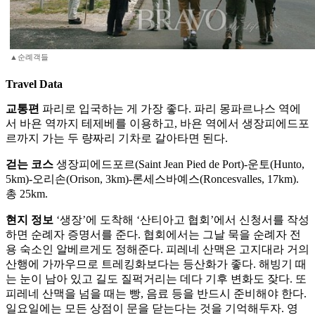
▲순례객들
Travel Data
교통편
파리로 입국하는 게 가장 좋다. 파리 몽파르나스 역에
서 바욘 역까지 테제베를 이용하고, 바욘 역에서 생장피에드포
르까지 가는 두 량짜리 기차로 갈아타면 된다.
걷는 코스
생장피에드포르(Saint Jean Pied de Port)-운토(Hunto,
5km)-오리손(Orison, 3km)-론세스바예스(Roncesvalles, 17km).
총 25km.
현지 정보
‘생장’에 도착해 ‘산티아고 협회’에서 신청서를 작성
하면 순례자 증명서를 준다. 협회에서는 그날 묵을 순례자 전
용 숙소인 알베르게도 정해준다. 피레네 산맥은 고지대라 거의
산행에 가까우므로 트레킹화보다는 등산화가 좋다. 해빙기 때
는 눈이 남아 있고 길도 질퍽거리는 데다 기후 변화도 잦다. 또
피레네 산맥을 넘을 때는 빵, 음료 등을 반드시 준비해야 한다.
일요일에는 모든 상점이 문을 닫는다는 것을 기억해두자. 영