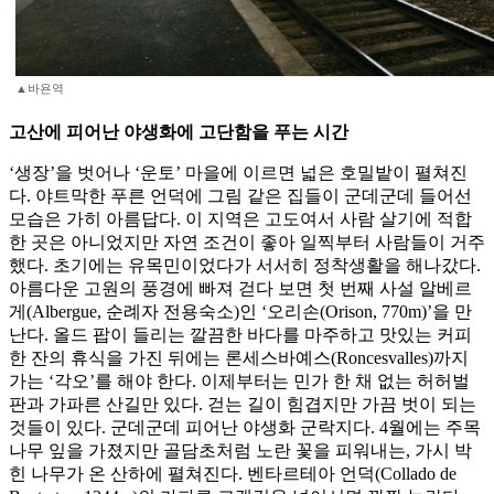
▲바욘역
고산에 피어난 야생화에 고단함을 푸는 시간
‘생장’을 벗어나 ‘운토’ 마을에 이르면 넓은 호밀밭이 펼쳐진
다. 야트막한 푸른 언덕에 그림 같은 집들이 군데군데 들어선
모습은 가히 아름답다. 이 지역은 고도여서 사람 살기에 적합
한 곳은 아니었지만 자연 조건이 좋아 일찍부터 사람들이 거주
했다. 초기에는 유목민이었다가 서서히 정착생활을 해나갔다.
아름다운 고원의 풍경에 빠져 걷다 보면 첫 번째 사설 알베르
게(Albergue, 순례자 전용숙소)인 ‘오리손(Orison, 770m)’을 만
난다. 올드 팝이 들리는 깔끔한 바다를 마주하고 맛있는 커피
한 잔의 휴식을 가진 뒤에는 론세스바예스(Roncesvalles)까지
가는 ‘각오’를 해야 한다. 이제부터는 민가 한 채 없는 허허벌
판과 가파른 산길만 있다. 걷는 길이 힘겹지만 가끔 벗이 되는
것들이 있다. 군데군데 피어난 야생화 군락지다. 4월에는 주목
나무 잎을 가졌지만 골담초처럼 노란 꽃을 피워내는, 가시 박
힌 나무가 온 산하에 펼쳐진다. 벤타르테아 언덕(Collado de