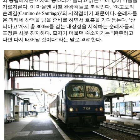
의 종탑에서는 미사의 종소리가 울리고 맑은 니베 강이 마을을
가로지른다. 이 마을엔 사철 관광객들로 북적인다. ‘야고보의
순례길(Camino de Santiago)’의 시작점이기 때문이다. 순례자들
은 피레네 산맥을 넘을 준비를 하면서 호흡을 가다듬는다. ‘산
티아고’까지 총 800㎞를 걷는 대장정을 시작하는 순례자들의
표정은 사뭇 진지하다. 필자가 머물던 숙소지기는 “완주하고
나면 다시 태어날 것이다”라는 말로 격려한다.