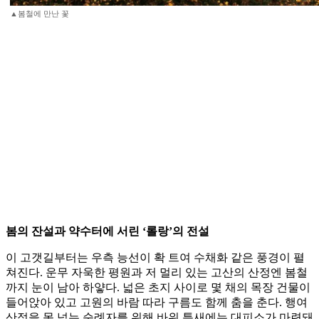
▲봄철에 만난 꽃
봄의 잔설과 약수터에 서린 ‘롤랑’의 전설
이 고갯길부터는 우측 능선이 확 트여 수채화 같은 풍경이 펼
쳐진다. 운무 자욱한 평원과 저 멀리 있는 고산의 산정엔 봄철
까지 눈이 남아 하얗다. 넓은 초지 사이로 몇 채의 목장 건물이
들어앉아 있고 고원의 바람 따라 구름도 함께 춤을 춘다. 행여
산정을 못 넘는 순례자를 위해 바위 틈새에는 대피소가 마련돼