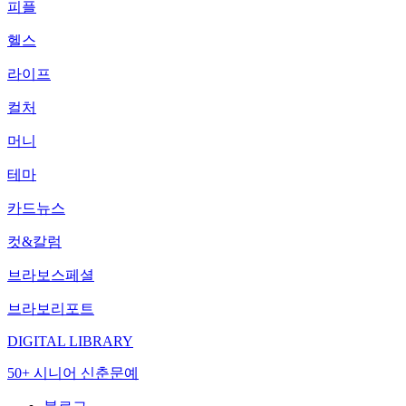
피플
헬스
라이프
컬처
머니
테마
카드뉴스
컷&칼럼
브라보스페셜
브라보리포트
DIGITAL LIBRARY
50+ 시니어 신춘문예