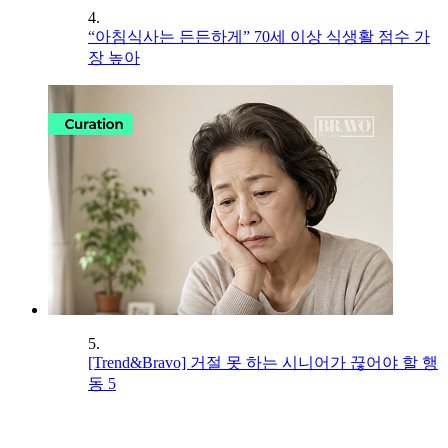
4.
“아침식사는 든든하게” 70세 이상 식생활 점수 가
장 높아
5.
[Trend&Bravo] 거절 못 하는 시니어가 끊어야 할 행
동 5