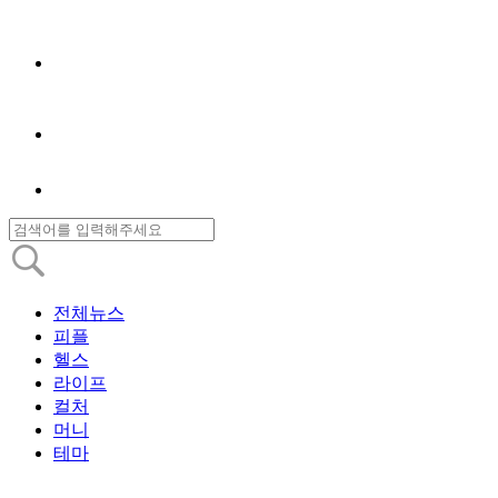
전체뉴스
피플
헬스
라이프
컬처
머니
테마