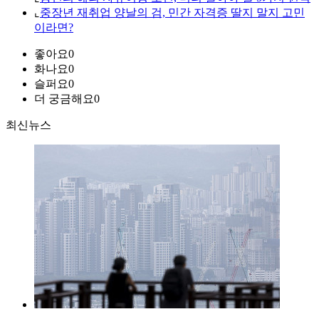
⌞
중장년 재취업 양날의 검, 민간 자격증 딸지 말지 고민
이라면?
좋아요
0
화나요
0
슬퍼요
0
더 궁금해요
0
최신뉴스