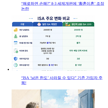
“해로하면 손해?” 8·3 세제개편에 ‘황혼이혼’ 조장
논란
“ISA ‘남은 한도’ 사라질 수 있다” 기존 가입자 주
목!