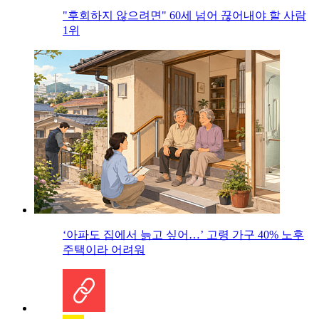
"후회하지 않으려면" 60세 넘어 끊어내야 할 사람
1위
‘아파도 집에서 늙고 싶어…’ 고령 가구 40% 노후
주택이라 어려워