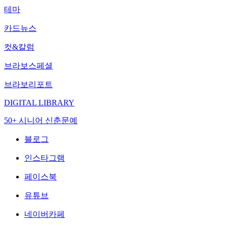
테마
카드뉴스
컷&칼럼
브라보스페셜
브라보리포트
DIGITAL LIBRARY
50+ 시니어 신춘문예
블로그
인스타그램
페이스북
유튜브
네이버카페