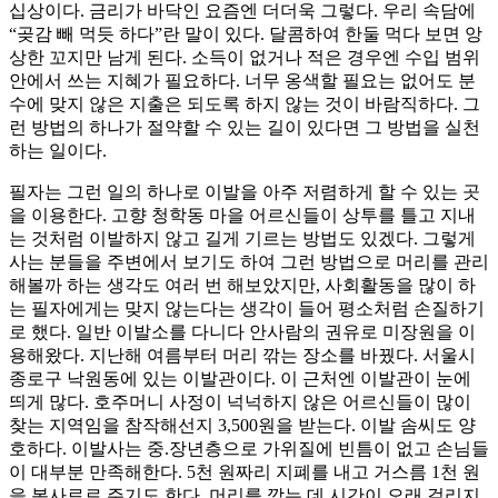
십상이다. 금리가 바닥인 요즘엔 더더욱 그렇다. 우리 속담에
“곶감 빼 먹듯 하다”란 말이 있다. 달콤하여 한둘 먹다 보면 앙
상한 꼬지만 남게 된다. 소득이 없거나 적은 경우엔 수입 범위
안에서 쓰는 지혜가 필요하다. 너무 옹색할 필요는 없어도 분
수에 맞지 않은 지출은 되도록 하지 않는 것이 바람직하다. 그
런 방법의 하나가 절약할 수 있는 길이 있다면 그 방법을 실천
하는 일이다.
필자는 그런 일의 하나로 이발을 아주 저렴하게 할 수 있는 곳
을 이용한다. 고향 청학동 마을 어르신들이 상투를 틀고 지내
는 것처럼 이발하지 않고 길게 기르는 방법도 있겠다. 그렇게
사는 분들을 주변에서 보기도 하여 그런 방법으로 머리를 관리
해볼까 하는 생각도 여러 번 해보았지만, 사회활동을 많이 하
는 필자에게는 맞지 않는다는 생각이 들어 평소처럼 손질하기
로 했다. 일반 이발소를 다니다 안사람의 권유로 미장원을 이
용해왔다. 지난해 여름부터 머리 깎는 장소를 바꿨다. 서울시
종로구 낙원동에 있는 이발관이다. 이 근처엔 이발관이 눈에
띄게 많다. 호주머니 사정이 넉넉하지 않은 어르신들이 많이
찾는 지역임을 참작해선지 3,500원을 받는다. 이발 솜씨도 양
호하다. 이발사는 중.장년층으로 가위질에 빈틈이 없고 손님들
이 대부분 만족해한다. 5천 원짜리 지폐를 내고 거스름 1천 원
을 봉사료로 주기도 한다. 머리를 깎는 데 시간이 오래 걸리지