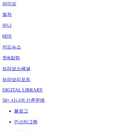
라이프
컬처
머니
테마
카드뉴스
컷&칼럼
브라보스페셜
브라보리포트
DIGITAL LIBRARY
50+ 시니어 신춘문예
블로그
인스타그램