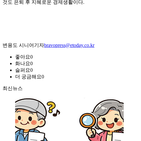
것도 은퇴 후 지혜로운 경제생활이다.
변용도 시니어기자
bravopress@etoday.co.kr
좋아요
0
화나요
0
슬퍼요
0
더 궁금해요
0
최신뉴스