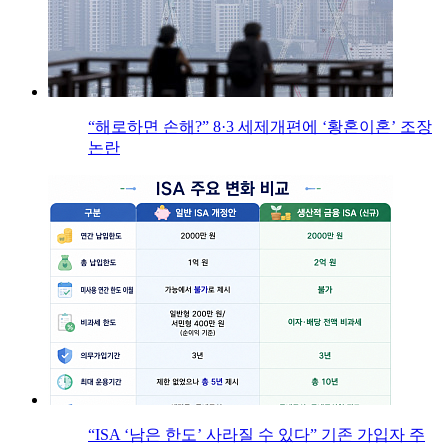
“해로하면 손해?” 8·3 세제개편에 ‘황혼이혼’ 조장
논란
“ISA ‘남은 한도’ 사라질 수 있다” 기존 가입자 주