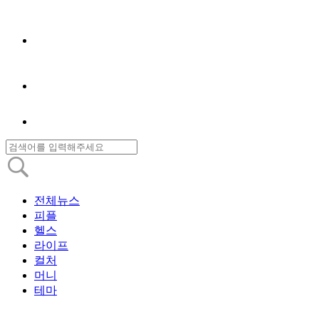
전체뉴스
피플
헬스
라이프
컬처
머니
테마