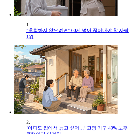
1.
"후회하지 않으려면" 60세 넘어 끊어내야 할 사람
1위
2.
‘아파도 집에서 늙고 싶어…’ 고령 가구 40% 노후