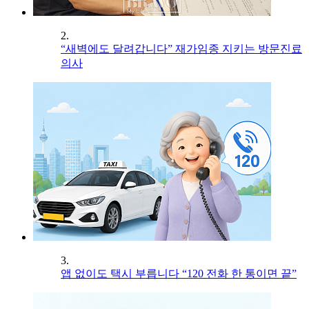
2.
“새벽에도 달려갑니다” 재가임종 지키는 방문진료
의사
3.
앱 없이도 택시 부릅니다 “120 전화 한 통이면 끝”