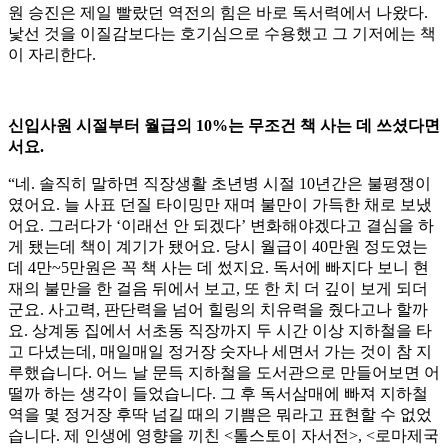
원 승진은 제일 빨랐던 역전의 힘은 바로 독서력에서 나왔다.
낯선 것을 이질감보다는 호기심으로 수용했고 그 기저에는 책
이 자리한다.
신입사원 시절부터 월급의 10%는 무조건 책 사는 데 쓰셨다면
서요.
“네. 솔직히 말하면 직장생활 초년병 시절 10년간은 불평쟁이
였어요. 늘 사표 던질 타이밍만 재며 불만이 가득한 채로 보냈
어요. 그러다가 ‘이래선 안 되겠다’ 변화해야겠다고 결심을 하
게 됐는데 책이 계기가 됐어요. 당시 월급이 40만원 정도였는
데 4만~5만원은 꼭 책 사는 데 썼지요. 독서에 빠지다 보니 현
재의 불만을 한 걸음 뒤에서 보고, 또 한 치 더 깊이 보게 되더
군요. 사고력, 판단력을 넘어 힐링의 치유력을 줬다고나 할까
요. 상계동 집에서 서초동 직장까지 두 시간 이상 지하철을 타
고 다녔는데, 매일매일 정거장 숫자나 세면서 가는 것이 참 지
루했습니다. 어느 날 문득 지하철을 도서관으로 만들어보면 어
떨까 하는 생각이 들었습니다. 그 후 독서삼매에 빠져 지하철
역을 몇 정거장 후딱 넘길 때의 기쁨은 뭐라고 표현할 수 없었
습니다. 제 인생에 영향을 끼친 <톨스토이 자서전>, <로마제국