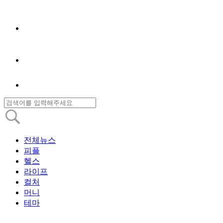
전체뉴스
피플
헬스
라이프
컬처
머니
테마