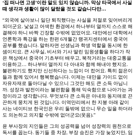
‘집 떠나면 고생’이란 말도 있지 않습니까. 막상 타국에서 사실
때 생각과 생활이 많이 달랐을 것도 같습니다만…
“외국에 살아보니 일단 퇴직했다는 사실을 저절로 잊어버리게
되더군요. 낯설고 어색한 환경에서 하나부터 열까지 스스로 해
결해야 하니 바짝 긴장할 수밖에 없었어요. 대만에선 대학에서
언론학과 특강을 하는 한편 6개월간 랭귀지센터에서 중국어
공부를 했습니다. 말하자면 선생님과 학생 역할을 동시에 한
셈이지요. 큰 사무실, 비서와 기사 딸린 임원생활을 하다가 작
은 책상에서 중국어 기초부터 배우고, 북적거리는 대중교통을
이용하고… 하나부터 열까지 다 아내와 함께 해내야 했지요.
불편하기도 했지만 신선하다는 느낌이 더 컸어요. 특히 젊은이
들과 함께 있어서 행복했습니다. 이제는 대만을 가이드 없이
자유자재로 돌아다닐 수 있으니 그것만 해도 큰 소득 아닙니
까. 성장과 발전이라는 불편함을 통해 익숙함으로 나아가는 과
정이라고 생각합니다. 무엇보다 큰 소득은 아내와 동지애로 끈
끈하게 뭉치게 된 것입니다. 이역만리에서 한 지붕 아래 같이
사는 네이티브 한국인은 우리 둘밖에 없으니 무슨 일을 하더라
도 의논하고 의지할 수밖에 없더군요(웃음).”
윤 부사장의 지인들은 그의 성공력을 넘어 성장력의 원천으로
독서를 꼽는다. 동기들 중 차장, 부장 승진은 가장 늦었지만, 임