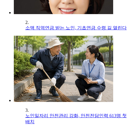
2.
소액 직역연금 받는 노인, 기초연금 수령 길 열린다
3.
노인일자리 안전관리 강화, 안전전담인력 613명 첫
배치