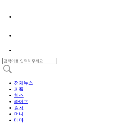
전체뉴스
피플
헬스
라이프
컬처
머니
테마