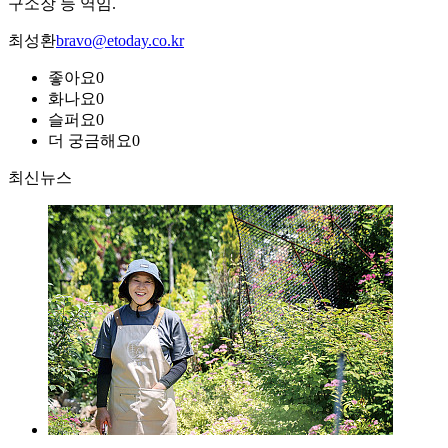
구소장 등 역임.
최성환
bravo@etoday.co.kr
좋아요
0
화나요
0
슬퍼요
0
더 궁금해요
0
최신뉴스