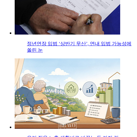
정년연장 입법 ‘상반기 무산’, 연내 입법 가능성에
쏠린 눈