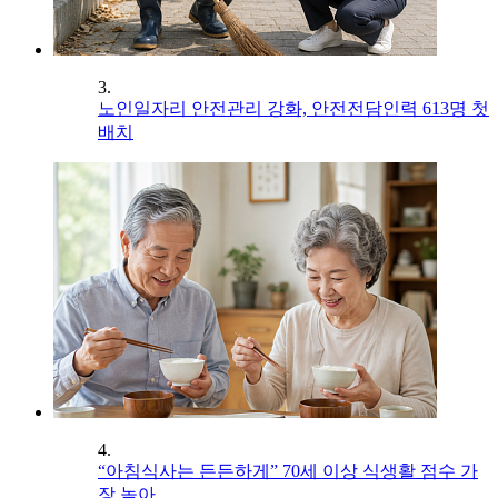
3.
노인일자리 안전관리 강화, 안전전담인력 613명 첫
배치
4.
“아침식사는 든든하게” 70세 이상 식생활 점수 가
장 높아