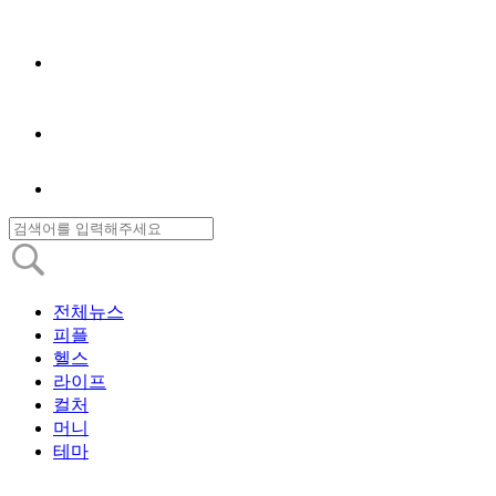
전체뉴스
피플
헬스
라이프
컬처
머니
테마