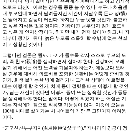
이 아니다. 병이 길어지면 가족관계가 파탄나기도 하고 경제적
으로도 파산에 이르는 경우를 종종 볼 수 있다. 누구나 처음엔
내 부모인데 하면서 달려들지만 시간이 지날수록 돈과 정(情)
은 떨어지고 갈등이 커진다. 하지만 누굴 탓할 것인가. 불효하
고 싶은 자식은 없을 것이다. 기왕이면 남부럽지 않게 효도하
고 싶은 게 인지상정이다. 하지만 내가 먼저 살아야 하고, 내 자
식부터 챙기게 된다. 늙은 부모를 소홀히 할 수밖에 없는 현실
이고 상황인 것이다.
그렇다면 결론은 뭘까. 나이가 들수록 각자 스스로 부모의 도
리, 즉 친도(親道)를 생각하면서 살아야 한다. 건강하게 오래
살기 위해서는 어떤 노력을 기울여야 하는가, 예상보다 오래
살 경우에 대비해 의료비를 포함한 생활비는 어떻게 준비할 것
인가, 회생 불가능한 병에 걸리거나 그러한 상태에 이르렀을
때는 어떻게 할 것인가, 치매 등에 걸렸을 때는 어떻게 할 것인
가, 남는 재산이 있다면 어떻게 증여 또는 상속할 것인가 등등
을 생각해봐야 한다는 말이다. 어떻게 되겠지 하는 어설픈 기
대는 자식에게 짐으로 작용할 가능성이 많다. 이것이 오늘날
100세 시대를 살아가는 시니어들의 가장 큰 고민이자 어려움
이다.
“군군신신부부자자(君君臣臣父父子子).” 제나라의 경공이 정