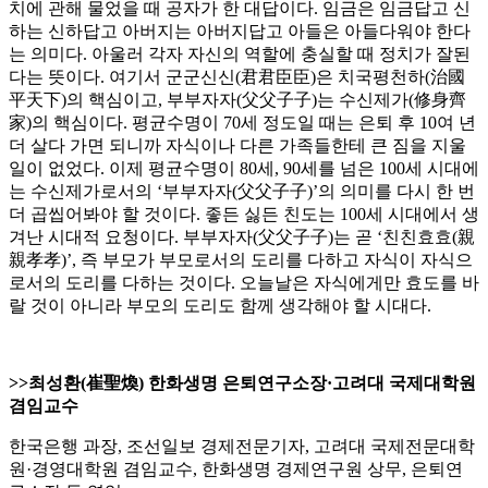
치에 관해 물었을 때 공자가 한 대답이다. 임금은 임금답고 신
하는 신하답고 아버지는 아버지답고 아들은 아들다워야 한다
는 의미다. 아울러 각자 자신의 역할에 충실할 때 정치가 잘된
다는 뜻이다. 여기서 군군신신(君君臣臣)은 치국평천하(治國
平天下)의 핵심이고, 부부자자(父父子子)는 수신제가(修身齊
家)의 핵심이다. 평균수명이 70세 정도일 때는 은퇴 후 10여 년
더 살다 가면 되니까 자식이나 다른 가족들한테 큰 짐을 지울
일이 없었다. 이제 평균수명이 80세, 90세를 넘은 100세 시대에
는 수신제가로서의 ‘부부자자(父父子子)’의 의미를 다시 한 번
더 곱씹어봐야 할 것이다. 좋든 싫든 친도는 100세 시대에서 생
겨난 시대적 요청이다. 부부자자(父父子子)는 곧 ‘친친효효(親
親孝孝)’, 즉 부모가 부모로서의 도리를 다하고 자식이 자식으
로서의 도리를 다하는 것이다. 오늘날은 자식에게만 효도를 바
랄 것이 아니라 부모의 도리도 함께 생각해야 할 시대다.
>>최성환(崔聖煥) 한화생명 은퇴연구소장·고려대 국제대학원
겸임교수
한국은행 과장, 조선일보 경제전문기자, 고려대 국제전문대학
원·경영대학원 겸임교수, 한화생명 경제연구원 상무, 은퇴연