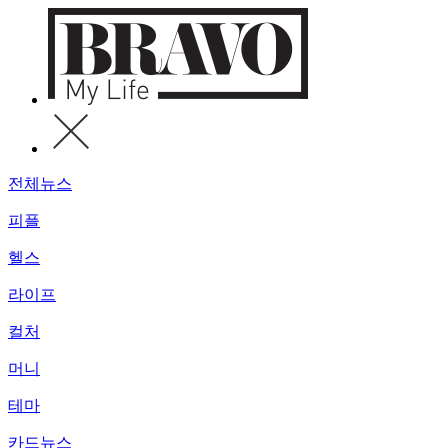
전체뉴스
피플
헬스
라이프
컬처
머니
테마
카드뉴스