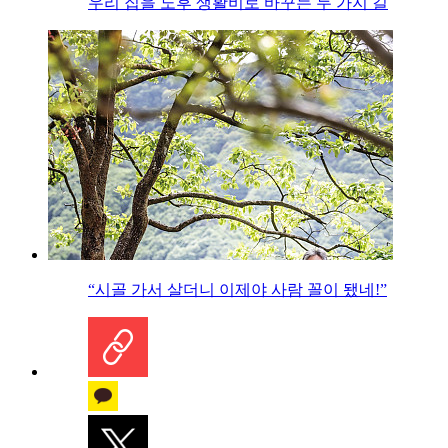
우리 집을 노후 생활비로 바꾸는 두 가지 길
“시골 가서 살더니 이제야 사람 꼴이 됐네!”