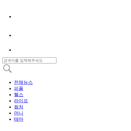
전체뉴스
피플
헬스
라이프
컬처
머니
테마