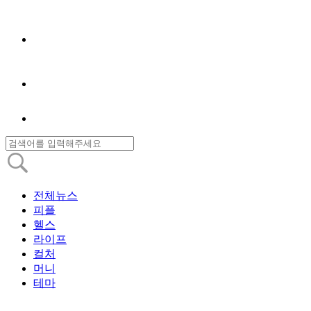
전체뉴스
피플
헬스
라이프
컬처
머니
테마