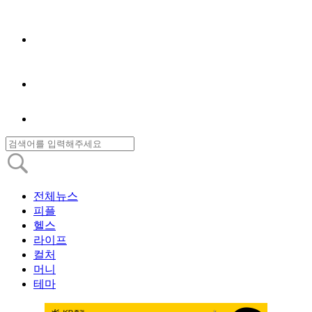
전체뉴스
피플
헬스
라이프
컬처
머니
테마