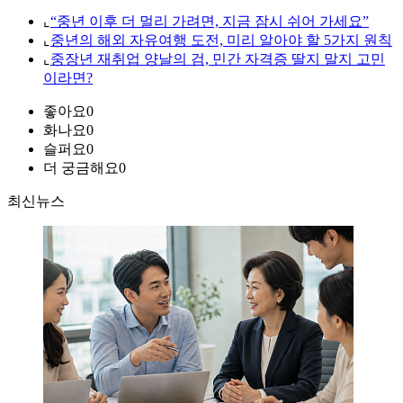
⌞
“중년 이후 더 멀리 가려면, 지금 잠시 쉬어 가세요”
⌞
중년의 해외 자유여행 도전, 미리 알아야 할 5가지 원칙
⌞
중장년 재취업 양날의 검, 민간 자격증 딸지 말지 고민
이라면?
좋아요
0
화나요
0
슬퍼요
0
더 궁금해요
0
최신뉴스