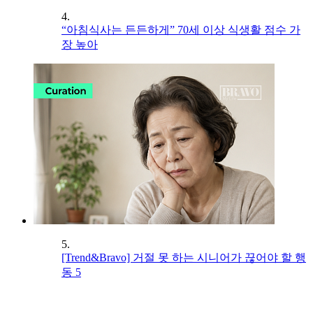
4.
“아침식사는 든든하게” 70세 이상 식생활 점수 가
장 높아
5.
[Trend&Bravo] 거절 못 하는 시니어가 끊어야 할 행
동 5