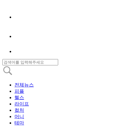
전체뉴스
피플
헬스
라이프
컬처
머니
테마