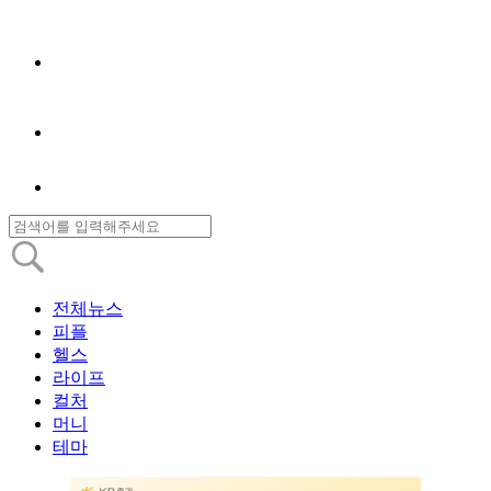
전체뉴스
피플
헬스
라이프
컬처
머니
테마