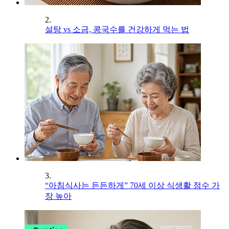
2.
설탕 vs 소금, 콩국수를 건강하게 먹는 법
3.
“아침식사는 든든하게” 70세 이상 식생활 점수 가
장 높아