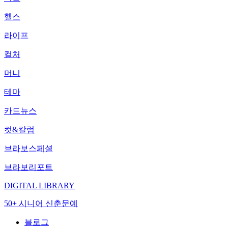
헬스
라이프
컬처
머니
테마
카드뉴스
컷&칼럼
브라보스페셜
브라보리포트
DIGITAL LIBRARY
50+ 시니어 신춘문예
블로그