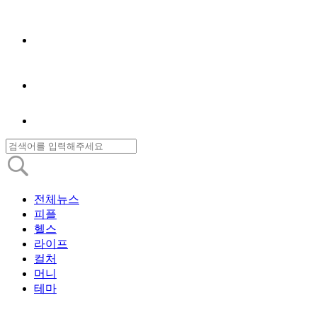
전체뉴스
피플
헬스
라이프
컬처
머니
테마