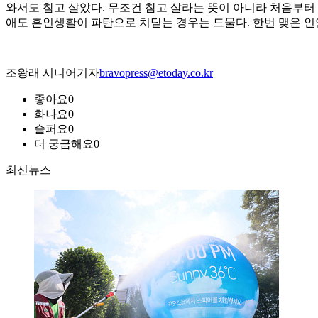
와서도 참고 살았다. 무조건 참고 살라는 뜻이 아니라 처음부터
애도 혼인생활이 파탄으로 치닫는 경우는 드물다. 한번 맺은 
조왕래 시니어기자
bravopress@etoday.co.kr
좋아요
0
화나요
0
슬퍼요
0
더 궁금해요
0
최신뉴스