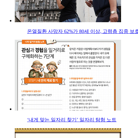
온열질환 사망자 62%가 80세 이상, 고령층 집중 보
‘내게 맞는 일자리 찾기’ 일자리 탐험 노트