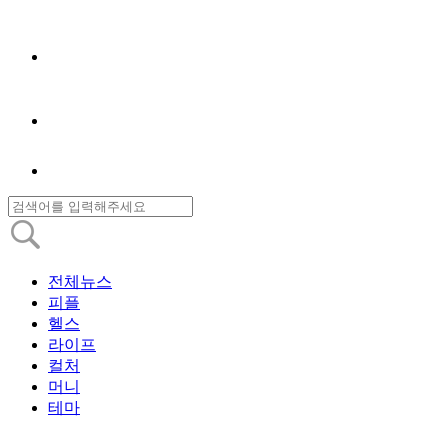
전체뉴스
피플
헬스
라이프
컬처
머니
테마