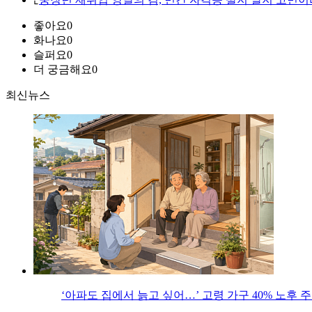
좋아요
0
화나요
0
슬퍼요
0
더 궁금해요
0
최신뉴스
‘아파도 집에서 늙고 싶어…’ 고령 가구 40% 노후