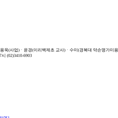
ㆍ용욱(사업)ㆍ윤경(이리백제초 교사)ㆍ수미(경복대 약손명가미용과
02)3410-6903
라면?