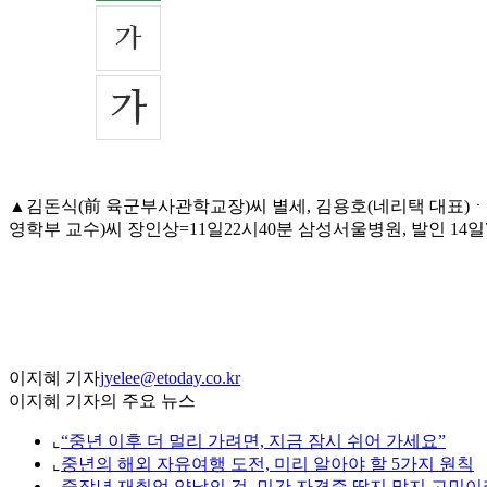
▲김돈식(前 육군부사관학교장)씨 별세, 김용호(네리택 대표)
영학부 교수)씨 장인상=11일22시40분 삼성서울병원, 발인 14일7시 (
이지혜 기자
jyelee@etoday.co.kr
이지혜 기자의 주요 뉴스
⌞
“중년 이후 더 멀리 가려면, 지금 잠시 쉬어 가세요”
⌞
중년의 해외 자유여행 도전, 미리 알아야 할 5가지 원칙
⌞
중장년 재취업 양날의 검, 민간 자격증 딸지 말지 고민이