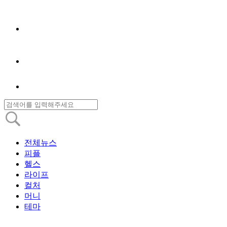
전체뉴스
피플
헬스
라이프
컬처
머니
테마