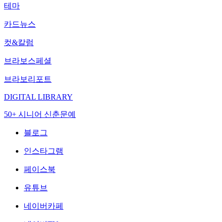
테마
카드뉴스
컷&칼럼
브라보스페셜
브라보리포트
DIGITAL LIBRARY
50+ 시니어 신춘문예
블로그
인스타그램
페이스북
유튜브
네이버카페