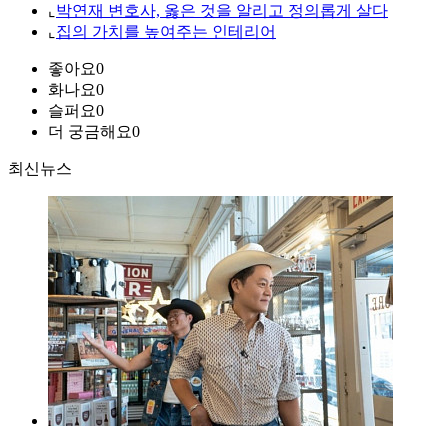
⌞
박연재 변호사, 옳은 것을 알리고 정의롭게 살다
⌞
집의 가치를 높여주는 인테리어
좋아요
0
화나요
0
슬퍼요
0
더 궁금해요
0
최신뉴스