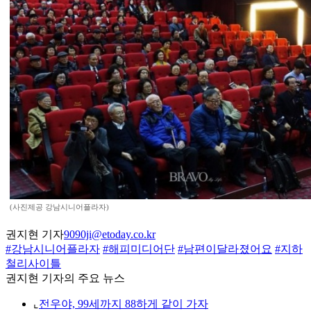
(사진제공 강남시니어플라자)
권지현 기자
9090ji@etoday.co.kr
#강남시니어플라자
#해피미디어단
#남편이달라졌어요
#지하
철리사이틀
권지현 기자의 주요 뉴스
⌞
전우야, 99세까지 88하게 같이 가자