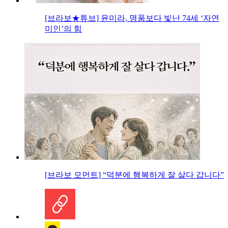
[브라보★튜브] 윤미라, 명품보다 빛난 74세 ‘자연
미인’의 힘
[브라보 모먼트] “덕분에 행복하게 잘 살다 갑니다”