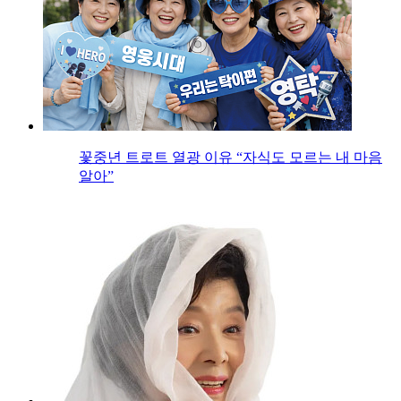
꽃중년 트로트 열광 이유 “자식도 모르는 내 마음
알아”