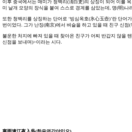
이후 중국에서는 매미가 청백리(淸白吏)의 상징이 되어 이를 옥
미 날개 모양의 장식을 붙여 스스로 경계를 삼았는데, 명(明)
또한 청백리를 상징하는 단어로 ‘빙심옥호(氷心玉壺)’란 단어가
번이었다. 그가 난징(南京)에서 벼슬을 하고 있을 때 친구 신점(
불운한 처지에 빠져 있을 때 찾아온 친구가 어찌 반갑지 않을 텐
신점을 보내며)>이라는 시다.
寒雨連江夜入吳(한우연강야입오)