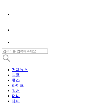
전체뉴스
피플
헬스
라이프
컬처
머니
테마