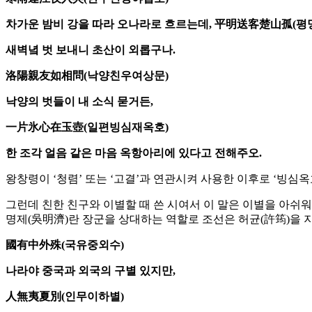
차가운 밤비 강을 따라 오나라로 흐르는데, 平明送客楚山孤(
새벽녘 벗 보내니 초산이 외롭구나.
洛陽親友如相問(낙양친우여상문)
낙양의 벗들이 내 소식 묻거든,
一片氷心在玉壺(일편빙심재옥호)
한 조각 얼음 같은 마음 옥항아리에 있다고 전해주오.
왕창령이 ‘청렴’ 또는 ‘고결’과 연관시켜 사용한 이후로 ‘빙심
그런데 친한 친구와 이별할 때 쓴 시여서 이 말은 이별을 아쉬
명제(吳明濟)란 장군을 상대하는 역할로 조선은 허균(許筠)을 지
國有中外殊(국유중외수)
나라야 중국과 외국의 구별 있지만,
人無夷夏別(인무이하별)