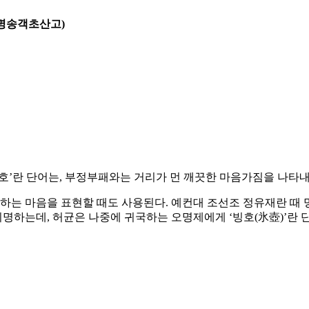
평명송객초산고)
옥호’란 단어는, 부정부패와는 거리가 먼 깨끗한 마음가짐을 나타내
워하는 마음을 표현할 때도 사용된다. 예컨대 조선조 정유재란 때
명하는데, 허균은 나중에 귀국하는 오명제에게 ‘빙호(氷壺)’란 