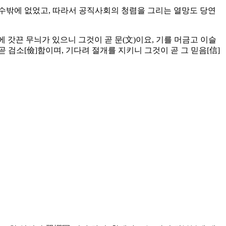
수밖에 없었고, 따라서 공직사회의 청렴을 그리는 열망도 당연
에 갓끈 무늬가 있으니 그것이 곧 문(文)이요, 기를 머금고 이슬
곧 검소[儉]함이며, 기다려 절개를 지키니 그것이 곧 그 믿음[信]