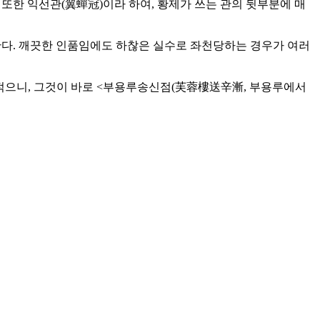
또한 익선관(翼蟬冠)이라 하여, 황제가 쓰는 관의 뒷부분에 매
절한다. 깨끗한 인품임에도 하찮은 실수로 좌천당하는 경우가 여러
를 적으니, 그것이 바로 <부용루송신점(芙蓉樓送辛漸, 부용루에서