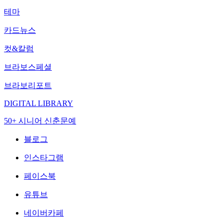
테마
카드뉴스
컷&칼럼
브라보스페셜
브라보리포트
DIGITAL LIBRARY
50+ 시니어 신춘문예
블로그
인스타그램
페이스북
유튜브
네이버카페