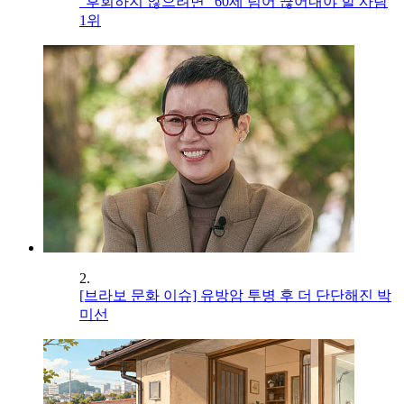
"후회하지 않으려면" 60세 넘어 끊어내야 할 사람
1위
2.
[브라보 문화 이슈] 유방암 투병 후 더 단단해진 박
미선