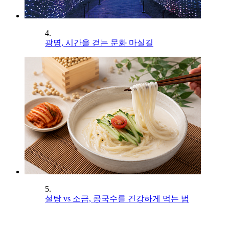
4.
광명, 시간을 걷는 문화 마실길
5.
설탕 vs 소금, 콩국수를 건강하게 먹는 법