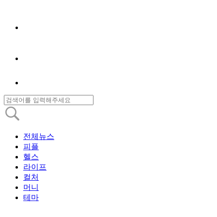
전체뉴스
피플
헬스
라이프
컬처
머니
테마