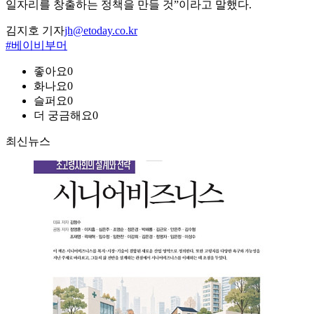
일자리를 창출하는 정책을 만들 것”이라고 말했다.
김지호 기자
jh@etoday.co.kr
#베이비부머
좋아요
0
화나요
0
슬퍼요
0
더 궁금해요
0
최신뉴스