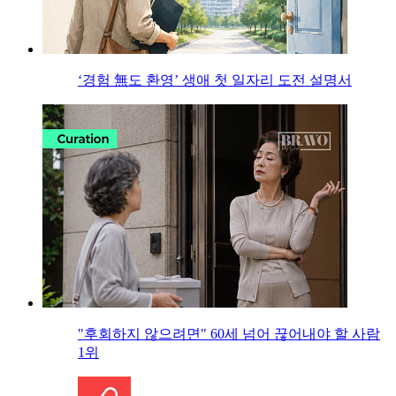
‘경험 無도 환영’ 생애 첫 일자리 도전 설명서
"후회하지 않으려면" 60세 넘어 끊어내야 할 사람
1위