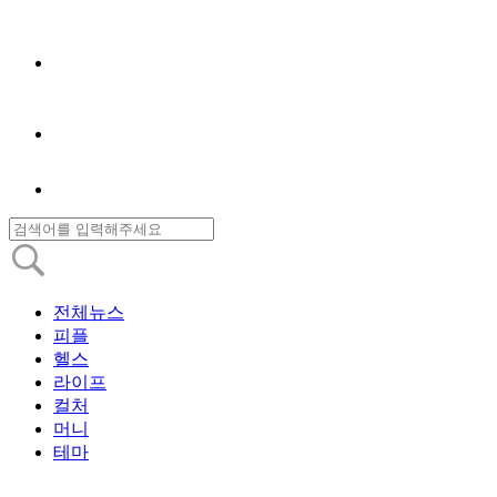
전체뉴스
피플
헬스
라이프
컬처
머니
테마