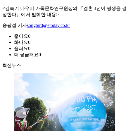
<김숙기 나우미 가족문화연구원장의 『결혼 3년이 평생을 결
정한다』에서 발췌한 내용>
송광섭 기자
songbird@etoday.co.kr
좋아요
0
화나요
0
슬퍼요
0
더 궁금해요
0
최신뉴스