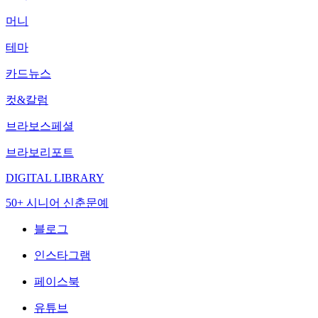
머니
테마
카드뉴스
컷&칼럼
브라보스페셜
브라보리포트
DIGITAL LIBRARY
50+ 시니어 신춘문예
블로그
인스타그램
페이스북
유튜브