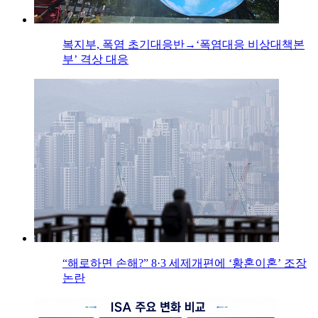
복지부, 폭염 초기대응반→‘폭염대응 비상대책본
부’ 격상 대응
“해로하면 손해?” 8·3 세제개편에 ‘황혼이혼’ 조장
논란